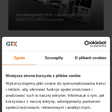
Termékkiegészítő 2025: még több NEO TOOLS,
GRAPHITE és VERTO szerszám
Zgoda
Szczegóły
O plikach cookies
Niniejsza strona korzysta z plików cookie
GTX Poland Sp. z o.o. Sp. K.
Wykorzystujemy pliki cookie do spersonalizowania treści
ul. Pograniczna 2/4
i reklam, aby oferować funkcje społecznościowe i
02-285 Warszawa
analizować ruch w naszej witrynie. Informacje o tym, jak
tel. +48 22 573 03 00
office@gtx-group.com
korzystasz z naszej witryny, udostępniamy partnerom
społecznościowym, reklamowym i analitycznym.