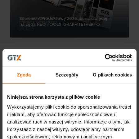
Suplement Produktowy 2025: jeszcze więcej
narzędzi NEO TOOLS, GRAPHITE i VERTO
Zgoda
Szczegóły
O plikach cookies
CENTRALA
Niniejsza strona korzysta z plików cookie
GTX Poland Sp. z o.o. Sp. K.
Wykorzystujemy pliki cookie do spersonalizowania treści
ul. Pograniczna 2/4
02-285 Warszawa
i reklam, aby oferować funkcje społecznościowe i
tel. +48 22 573 03 00
analizować ruch w naszej witrynie. Informacje o tym, jak
office@gtx-group.com
korzystasz z naszej witryny, udostępniamy partnerom
społecznościowym, reklamowym i analitycznym.