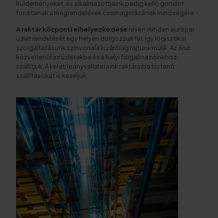
küldeményeket, és alkalmazottjaink pedig kellő gondot
fordítanak a megrendelések csomagolásának minőségére.
A raktár központi elhelyezkedése
révén minden európai
üzlet rendelését egy helyen dolgozzuk fel, így logisztikai
szolgáltatásunk színvonala kizárólag rajtunk múlik. Az árut
közvetlenül az üzletekbe és a helyi forgalmazóinkhoz
szállítjuk. A keleti leányvállalataink raktáraiba történő
szállításokat is kezeljük.