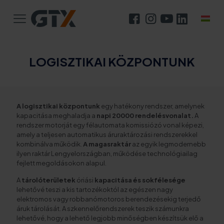
LOGISZTIKAI KÖZPONTUNK
A logisztikai központunk
egy hatékony rendszer, amelynek
kapacitása meghaladja a
napi 20000 rendelésvonalat.
A
rendszer motorját egy félautomata komissiózó vonal képezi,
amely a teljesen automatikus áruraktározási rendszerekkel
kombinálva működik.
A magasraktár
az egyik legmodernebb
ilyen raktár Lengyelországban, működése technológiailag
fejlett megoldásokon alapul.
A
tárolóterületek
óriási
kapacitása és sokfélesége
lehetővé teszi a kis tartozékoktól az egészen nagy
elektromos vagy robbanómotoros berendezésekig terjedő
áruk tárolását. A szkennelőrendszerek teszik számunkra
lehetővé, hogy a lehető legjobb minőségben készítsük elő a