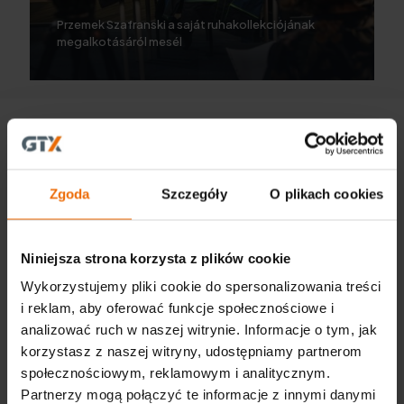
Przemek Szafranski a saját ruhakollekciójának
megalkotásáról mesél
Zgoda
Szczegóły
O plikach cookies
Niniejsza strona korzysta z plików cookie
GTX Poland Sp. z o.o. Sp. K.
ul. Pograniczna 2/4
Wykorzystujemy pliki cookie do spersonalizowania treści
02-285 Warszawa
i reklam, aby oferować funkcje społecznościowe i
tel. +48 22 573 03 00
analizować ruch w naszej witrynie. Informacje o tym, jak
office@gtx-group.com
korzystasz z naszej witryny, udostępniamy partnerom
społecznościowym, reklamowym i analitycznym.
Partnerzy mogą połączyć te informacje z innymi danymi