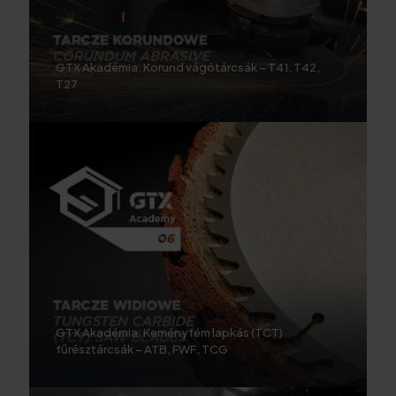
GTX Akadémia: Korund vágótárcsák – T41, T42,
T27
GTX Akadémia: Keményfém lapkás (TCT)
fűrésztárcsák – ATB, FWF, TCG