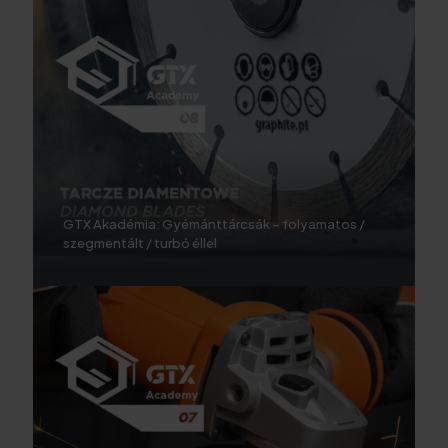
GTX Akadémia: Gyémánttárcsák – folyamatos /
szegmentált / turbó éllel