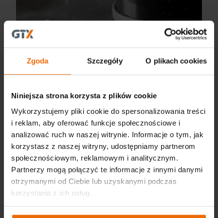
Zgoda
Szczegóły
O plikach cookies
Niniejsza strona korzysta z plików cookie
Wykorzystujemy pliki cookie do spersonalizowania treści
GTX Akadémia: Drót- és műanyagkefék – hogyan
válasszuk ki?
i reklam, aby oferować funkcje społecznościowe i
analizować ruch w naszej witrynie. Informacje o tym, jak
korzystasz z naszej witryny, udostępniamy partnerom
społecznościowym, reklamowym i analitycznym.
Partnerzy mogą połączyć te informacje z innymi danymi
otrzymanymi od Ciebie lub uzyskanymi podczas
korzystania z ich usług.