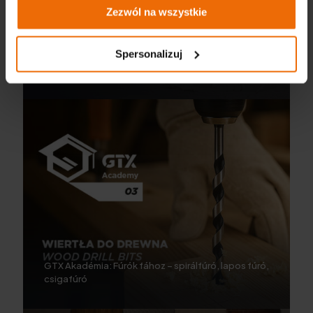
Zezwól na wszystkie
Spersonalizuj
GTX Akadémia: Bimetál körkivágók – adapter és
vezető fúrószár
GTX Akadémia: Fúrók fához – spirálfúró, lapos fúró,
csigafúró