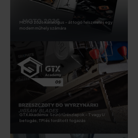
MOTO 2026 katalógus – átfogó felszerelés egy
modern műhely számára
GTX Akadémia: Szúrófűrészlapok – T vagy U
befogás, TPI és fordított fogazás