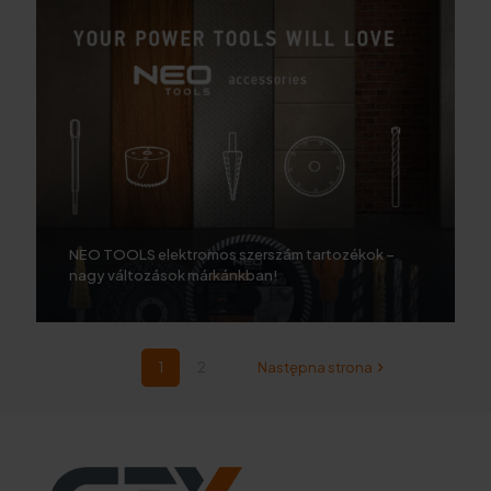
NEO TOOLS elektromos szerszám tartozékok –
nagy változások márkánkban!
1
2
Następna strona