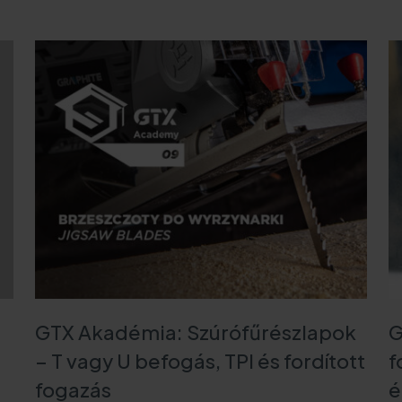
Fontos linkek
p. K.
Hírek
Katalógusaink
m
Adatvédelmi politika
GTX Akadémia: Szúrófűrészlapok
G
– T vagy U befogás, TPI és fordított
f
fogazás
é