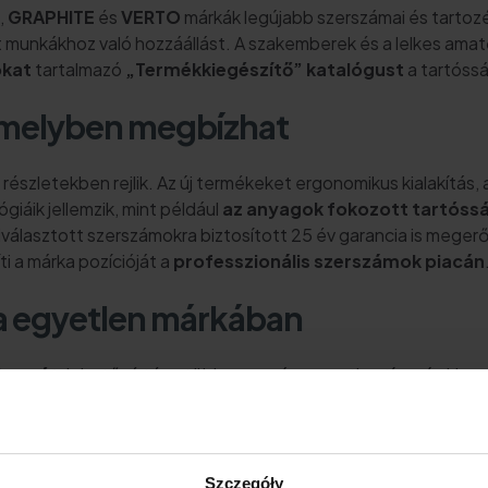
,
GRAPHITE
és
VERTO
márkák legújabb szerszámai és tartozé
 munkákhoz való hozzáállást. A szakemberek és a lelkes amat
okat
tartalmazó
„Termékkiegészítő” katalógust
a tartóssá
melyben megbízhat
a részletekben rejlik. Az új termékeket ergonomikus kialakít
iáik jellemzik, mint például
az anyagok fokozott tartóss
álasztott szerszámokra biztosított 25 év garancia is megerősí
i a márka pozícióját a
professzionális
szerszámok
piacán
a egyetlen márkában
szerét
, lehetővé téve több szerszám egyetlen típusú akkumu
rtékelik a kényelmet és a munkavégzés optimalizálását. A G
sságukkal és ergonómikus kialakításukkal
, tökéletesen ill
lvárásokhoz.
Szczegóły