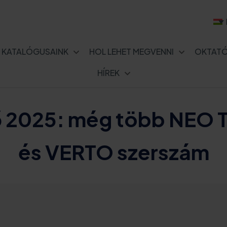
KATALÓGUSAINK
HOL LEHET MEGVENNI
OKTAT
HÍREK
ő 2025: még több NEO
és VERTO szerszám