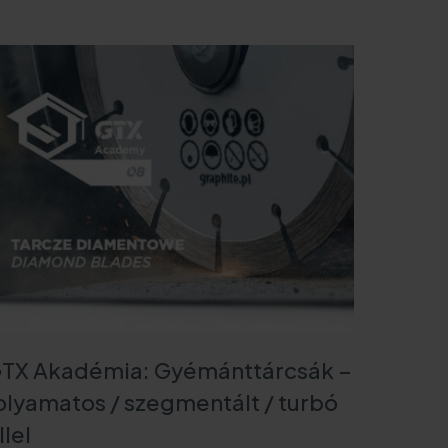
Oldalaink
Kapcsolat
Hol lehet megvenni
Szerviz
TX Akadémia: Gyémánttárcsák –
olyamatos / szegmentált / turbó
llel