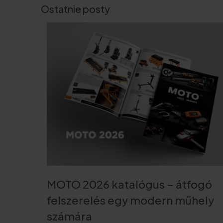
Ostatnie posty
GTX Poland Sp. z o.o. S
ul. Pograniczna 2/4
02-285 Warszawa
tel. +48 22 573 03 00
office@gtx-group.co
MOTO 2026 katalógus – átfogó
felszerelés egy modern műhely
számára