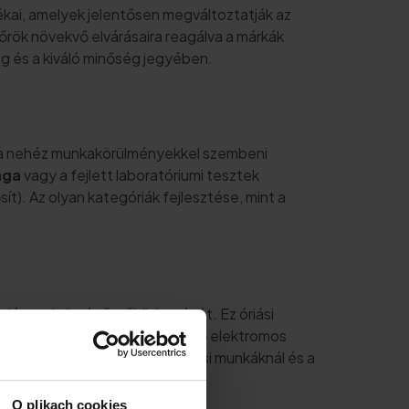
kai, amelyek jelentősen megváltoztatják az
őrök növekvő elvárásaira reagálva a márkák
g és a kiváló minőség jegyében.
ás, a nehéz munkakörülményekkel szembeni
ága
vagy a fejlett laboratóriumi tesztek
t). Az olyan kategóriák fejlesztése, mint a
.
látorral történő működtetését. Ez óriási
RAPHITE 2025-ben piacra kerülő elektromos
eszkednek a felújítási, építkezési munkáknál és a
O plikach cookies