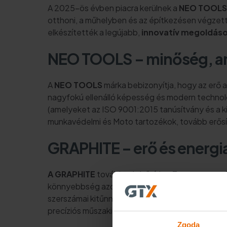
A 2025-ös évben piacra kerülnek a
NEO TOOLS
otthoni, a műhelyben és az építkezésen végzett
elkészítették a legújabb,
innovatív megoldás
NEO TOOLS – minőség, a
A
NEO TOOLS
márka bebizonyítja, hogy az erő 
nagyfokú ellenálló képesség és modern technológ
(amelyeket az ISO 9001:2015 tanúsítvány és a kiv
munkavédelmi és Moto tartozékok, tovább erősít
GRAPHITE – erő és energi
A GRAPHITE
továbbra is bővíti az
Energy+
rend
könnyebbség azoknak a felhasználóknak, akik é
szerszámai kitűnnek
erős motorjaikkal, tartó
precíziós műszaki berendezéseknél jelentkező e
Zgoda