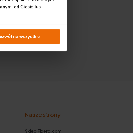
anymi od Ciebie lub
ezwól na wszystkie
Nasze strony
Sklep Fixero.com