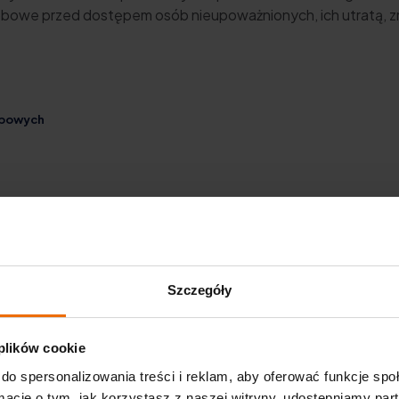
obowe przed dostępem osób nieupoważnionych, ich utratą, 
obowych
 o.o. Sp.k.
Szczegóły
z o.o. Sp.k.
 plików cookie
 Sp. z o.o. Sp. k.
do spersonalizowania treści i reklam, aby oferować funkcje sp
ormacje o tym, jak korzystasz z naszej witryny, udostępniamy p