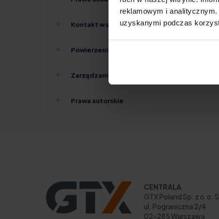
reklamowym i analitycznym. 
uzyskanymi podczas korzysta
Kontakt w sprawach dotyczących przetwarz
Powierzenie danych osobowych
Zarządzanie plikami cookies
Prawa autorskie
CENTRALA
GTX Poland Sp. z o.o. S
ul. Pograniczna 2/4
02-285 Warszawa