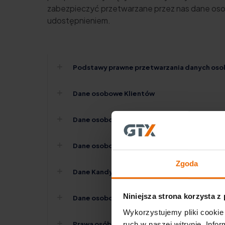
zabezpieczyć przetwarzane przez nas dane os
udostępnieniem.
Podstawy prawne przetwarzania danych os
Dane osobowe Klientów
Dane osobowe Dostawców
Dane osobowe Pracowników GTX Poland Sp. z
Zgoda
Dane Kandydatów do pracy w GTX Poland Sp. 
Niniejsza strona korzysta z
Dane osobowe byłych Pracowników GTX Poland
Wykorzystujemy pliki cookie 
Prawa osób, których dane osobowe dotyczą
ruch w naszej witrynie. Inf