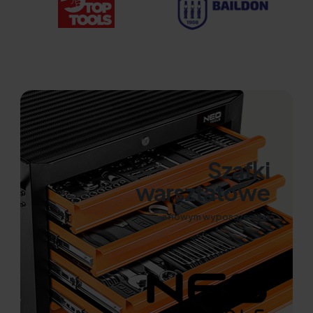
Szafki
warsztatowe
z nowym wyposażeniem