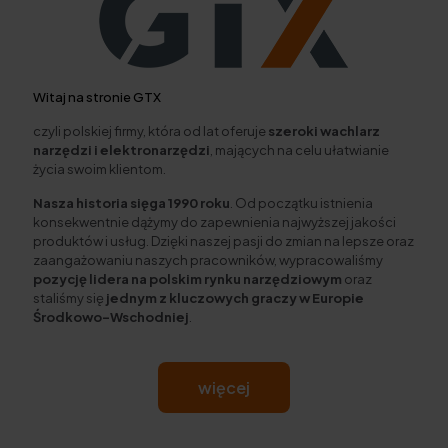
Witaj na stronie GTX
czyli polskiej firmy, która od lat oferuje
szeroki wachlarz
narzędzi i elektronarzędzi
, mających na celu ułatwianie
życia swoim klientom.
Nasza historia sięga 1990 roku
. Od początku istnienia
konsekwentnie dążymy do zapewnienia najwyższej jakości
produktów i usług. Dzięki naszej pasji do zmian na lepsze oraz
zaangażowaniu naszych pracowników, wypracowaliśmy
pozycję lidera na polskim rynku narzędziowym
oraz
staliśmy się
jednym z kluczowych graczy w Europie
Środkowo-Wschodniej
.
więcej