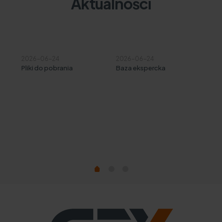
Aktualności
2026-06-24
2026-06-24
20
Pliki do pobrania
Baza ekspercka
Mat
m