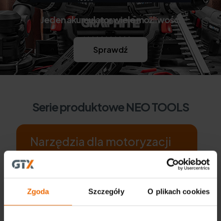
Jeden akumulator wiele możliwości
Sprawdź
Serie produktowe NEO TOOLS
Narzędzia dla motoryzacji
Dobrze wyposażony warsztat to gwarancja
efektywnej pracy
Zobacz produkty
Zgoda
Szczegóły
O plikach cookies