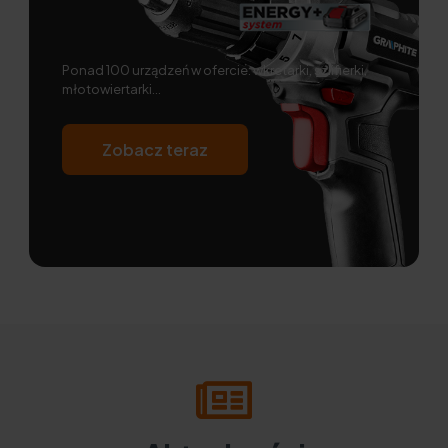
Ponad 100 urządzeń w ofercie: wkretarki, szlifierki,
młotowiertarki...
Zobacz teraz