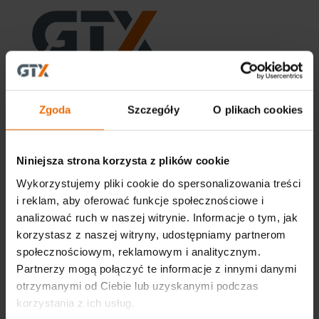
CENTRALA
GTX Poland Sp. z o.o. Sp. K.
Zgoda
Szczegóły
O plikach cookies
ul. Pograniczna 2/4
02-285 Warszawa
tel. +48 22 573 03 00
Niniejsza strona korzysta z plików cookie
office@gtx-group.com
Wykorzystujemy pliki cookie do spersonalizowania treści
i reklam, aby oferować funkcje społecznościowe i
analizować ruch w naszej witrynie. Informacje o tym, jak
korzystasz z naszej witryny, udostępniamy partnerom
społecznościowym, reklamowym i analitycznym.
Partnerzy mogą połączyć te informacje z innymi danymi
otrzymanymi od Ciebie lub uzyskanymi podczas
korzystania z ich usług.