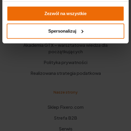
Ważne linki
Zezwól na wszystkie
Aktualności
Spersonalizuj
Katalogi
Akademia GTX – warsztatowa wiedza dla
początkujących
Polityka prywatności
Realizowana strategia podatkowa
Nasze strony
Sklep Fixero.com
Strefa B2B
Serwis