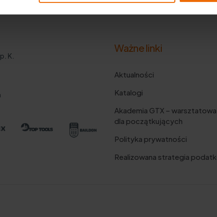
Ważne linki
p. K.
Aktualności
Katalogi
m
Akademia GTX – warsztatowa
dla początkujących
Polityka prywatności
Realizowana strategia podat