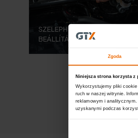
SZELEPHÉZAGOK –
BEÁLLÍTÁS, ELLENŐRZÉS
Zgoda
Niniejsza strona korzysta z
Wykorzystujemy pliki cookie 
ruch w naszej witrynie. Inf
reklamowym i analitycznym. 
uzyskanymi podczas korzysta