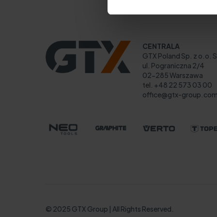
CENTRALA
GTX Poland Sp. z o.o. S
ul. Pograniczna 2/4
02-285 Warszawa
tel. +48 22 573 03 00
office@gtx-group.co
© 2025 GTX Group | All Rights Reserved.