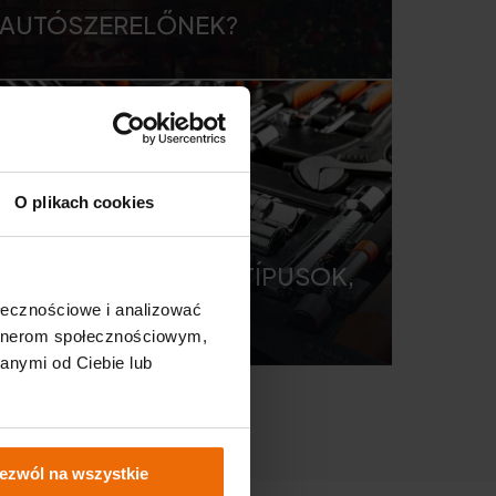
AUTÓSZERELŐNEK?
O plikach cookies
MŰHELYKULCSOK – TÍPUSOK,
HASZNÁLAT
ołecznościowe i analizować
artnerom społecznościowym,
anymi od Ciebie lub
ezwól na wszystkie