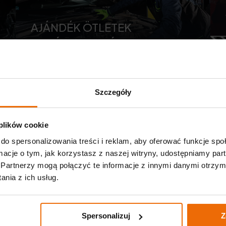
BESZERELÉSE — PRAKTIKUS
AZ AUTÓ VONTATÁSA.
AJÁNDÉK ÖTLETEK
Féknyereg felújítása – átfogó
ÚTMUTATÓ LÉPÉSRŐL
AUTÓ ÁTVIZSGÁLÁSA —
KORMÁNYMŰ FELÚJÍTÁSA —
MENNYIBE KERÜL? HOGYAN
AUTÓRAJONGÓKNAK
útmutató
LÉPÉSRE
HASZNOS TUDNIVALÓK
MI A LÉNYEGE?
LÁSSUNK NEKI?
Szczegóły
 plików cookie
do spersonalizowania treści i reklam, aby oferować funkcje sp
ormacje o tym, jak korzystasz z naszej witryny, udostępniamy p
Partnerzy mogą połączyć te informacje z innymi danymi otrzym
nia z ich usług.
1
2
3
Następna strona
Spersonalizuj
Z