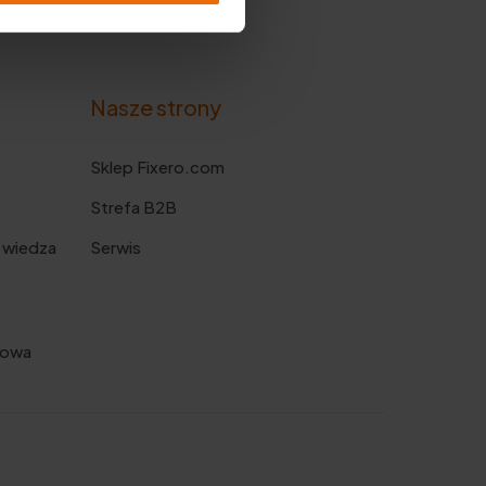
Nasze strony
Sklep Fixero.com
Strefa B2B
 wiedza
Serwis
kowa