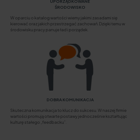
UPORZĄDKOWANE
ŚRODOWISKO
W oparciu o katalog wartości wiemy jakimi zasadami się
kierować oraz jakich przestrzegać zachowań. Dzięki temu w
środowisku pracy panuje ład i porządek.
DOBRA KOMUNIKACJA
Skuteczna komunikacja to klucz do sukcesu. W naszej firmie
wartości promują otwarte postawy jednocześnie kształtując
kulturę stałego „feedbacku”.