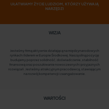
UŁATWIAMY ŻYCIE LUDZIOM, KTÓRZY UŻYWAJĄ
NARZĘDZI
WIZJA
Jesteśmy firmą aktywnie działającą na międzynarodowych
rynkach i liderem w Europie Środkowej. Naszą silną pozycję
budujemy poprzez solidność, doświadczenie, stabilność
finansową oraz poszukiwanie nowoczesnych i przyjaznych
rozwiązań. Jesteśmy atrakcyjnym pracodawcą, stawiającym
na rozwój kompetencji i zaangażowanie.
WARTOŚCI