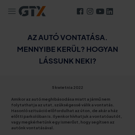
AZ AUTÓ VONTATÁSA.
MENNYIBE KERÜL? HOGYAN
LÁSSUNK NEKI?
5 kwietnia 2022
Amikor az autó meghibásodása miatt a jármű nem
folytathatja az utat, szükségessé válik a vontatás.
Hasonló szituáció előfordulhat az úton, de akár a ház
előtti parkolóban is. Ilyenkor hívhatjuk a vontatóautót,
vagy megkérhetünk egy ismerőst, hogy segítsen az
autónk vontatásával.