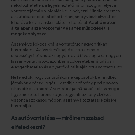
nélkülözhetetlen, a figyelmeztető háromszög, amelyet a
vontatott jármű bal oldalán kell elhelyezni. Mindig érdemes
az autóban indítókábelt is tartani, amely vészhelyzetben
lehetővé teszi az akkumulátor feltöltését.
Az álló motor
általában a szervokormány és a fék működését
is
megakadályozza.
A személygépkocsiknál a vontatórúd nagyon ritkán
használatos. Az összkerékhajtású és automata
sebességváltós autók nagyon rövid távolságra és nagyon
lassan vontathatók, azonban azok esetében általában
elengedhetetlen és a gyártók által is ajánlott a vontatóautó.
Ne feledjük, hogy vontatáskor ne kapcsoljuk be mindkét
járművön a vészvillogót — ezt tiltja a törvény, pedig sokan
elkövetik ezt a hibát. A vontatott jármű hátsó ablaka mögé
figyelmeztető háromszöget tegyünk, az irányjelzőket
viszont a szokásos módon, az irányváltoztatás jelzésére
használjuk.
Az autó vontatása — miről nem szabad
elfeledkezni?