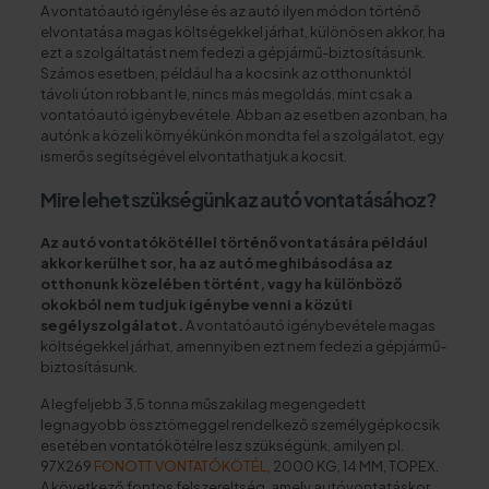
A vontatóautó igénylése és az autó ilyen módon történő
elvontatása magas költségekkel járhat, különösen akkor, ha
ezt a szolgáltatást nem fedezi a gépjármű-biztosításunk.
Számos esetben, például ha a kocsink az otthonunktól
távoli úton robbant le, nincs más megoldás, mint csak a
vontatóautó igénybevétele. Abban az esetben azonban, ha
autónk a közeli környékünkön mondta fel a szolgálatot, egy
ismerős segítségével elvontathatjuk a kocsit.
Mire lehet szükségünk az autó vontatásához?
Az autó vontatókötéllel történő vontatására például
akkor kerülhet sor, ha az autó meghibásodása az
otthonunk közelében történt, vagy ha különböző
okokból nem tudjuk igénybe venni a közúti
segélyszolgálatot.
A vontatóautó igénybevétele magas
költségekkel járhat, amennyiben ezt nem fedezi a gépjármű-
biztosításunk.
A legfeljebb 3,5 tonna műszakilag megengedett
legnagyobb össztömeggel rendelkező személygépkocsik
esetében vontatókötélre lesz szükségünk, amilyen pl.
97X269
FONOTT VONTATÓKÖTÉL
, 2000 KG, 14 MM, TOPEX.
A következő fontos felszereltség, amely autóvontatáskor