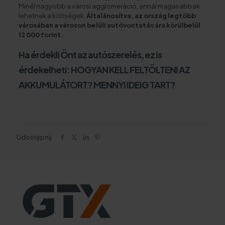
Minél nagyobb a városi agglomeráció, annál magasabbak
lehetnek a költségek.
Általánosítva, az ország legtöbb
városában a városon belüli autóvontatás ára körülbelül
12 000 forint.
Ha érdekli Önt az
autószerelés
, ez is
érdekelheti:
HOGYAN KELL FELTÖLTENI AZ
AKKUMULÁTORT? MENNYI IDEIG TART?
Udostępnij