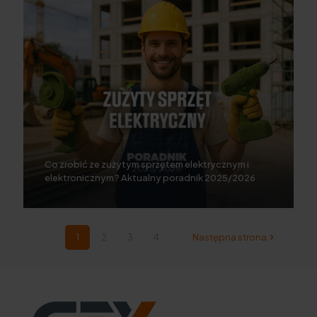
Co zrobić ze zużytym sprzętem elektrycznym i
elektronicznym? Aktualny poradnik 2025/2026
1
2
3
4
Następna strona