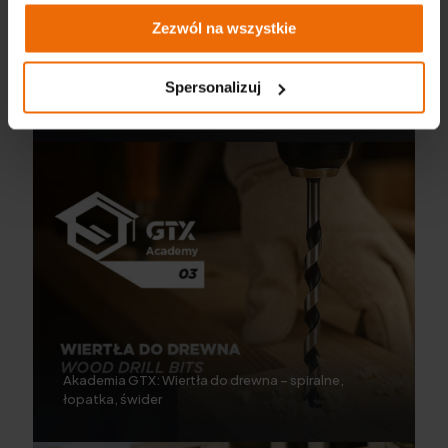
Zezwól na wszystkie
Akademia GTX: Otwornice bi-metalowe – adapter i
Spersonalizuj
pilot do cięcia
Akademia GTX: Wiertła do drewna – spiralne,
łopatka, świder