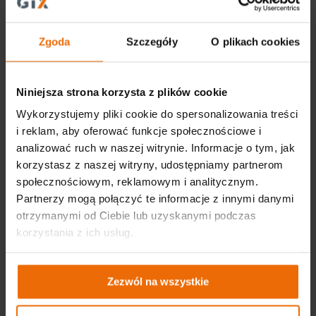
tel. +48 22 573 03 00
office@gtx-group.com
Zgoda
Szczegóły
O plikach cookies
Niniejsza strona korzysta z plików cookie
Wykorzystujemy pliki cookie do spersonalizowania treści
i reklam, aby oferować funkcje społecznościowe i
analizować ruch w naszej witrynie. Informacje o tym, jak
korzystasz z naszej witryny, udostępniamy partnerom
społecznościowym, reklamowym i analitycznym.
Partnerzy mogą połączyć te informacje z innymi danymi
Ważne linki
otrzymanymi od Ciebie lub uzyskanymi podczas
korzystania z ich usług.
Aktualności
Katalogi
Zezwól na wszystkie
Akademia GTX – warsztatowa wiedza dla
początkujących