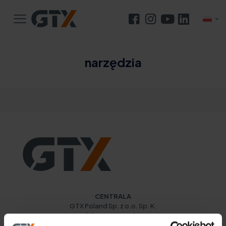
narzędzia
Jak naostrzyć łańcuch do piły? Kompleksowy
poradnik
CENTRALA
GTX Poland Sp. z o.o. Sp. K.
ul. Pograniczna 2/4
02-285 Warszawa