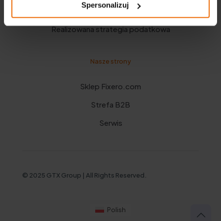
Spersonalizuj
Polityka prywatności
Realizowana strategia podatkowa
Nasze strony
Sklep Fixero.com
Strefa B2B
Serwis
© 2025 GTX Group | All Rights Reserved.
Polish