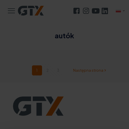
autók
HOGYAN POLÍROZZUK A SZÉLVÉDŐT MAGUNK?
TOLATÓKAMERA BESZERELÉSE — PRAKTIKUS
AZ AUTÓ VONTATÁSA. MENNYIBE KERÜL?
PROFI ÜVEG POLÍROZÁS TIPPEK A TÖKÉLETES
AUTÓKÁRPIT TISZTÍTÁS GŐZTISZTÍTÓ
HOGYAN KELL HELYESEN OLAJAT CSERÉLNI A
Féknyereg felújítása – átfogó útmutató
ÚTMUTATÓ LÉPÉSRŐL LÉPÉSRE
AUTÓ ÁTVIZSGÁLÁSA — HASZNOS TUDNIVALÓK
KORMÁNYMŰ FELÚJÍTÁSA — MI A LÉNYEGE?
HOGYAN LÁSSUNK NEKI?
FÉKNYERGEK FELÚJÍTÁSA — ÁTFOGÓ KÉZIKÖNYV
EREDMÉNY ELÉRÉSÉHEZ
SEGÍTSÉGÉVEL – SZÁRAZON ÉS NEDVESEN
SEBESSÉGVÁLTÓBAN?
1
2
3
Następna strona