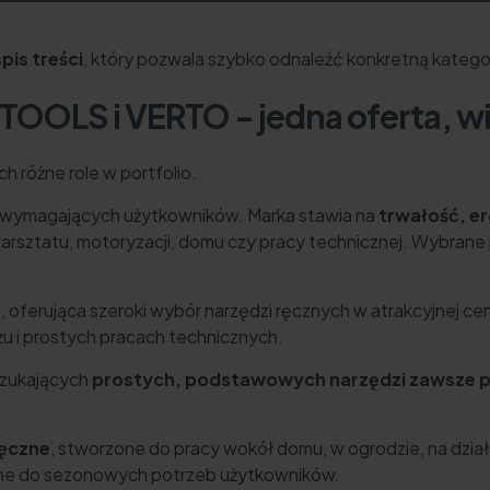
is treści
, który pozwala szybko odnaleźć konkretną kategor
OLS i VERTO - jedna oferta, wi
h różne role w portfolio.
i wymagających użytkowników. Marka stawia na
trwałość, e
arsztatu, motoryzacji, domu czy pracy technicznej. Wybra
 oferująca szeroki wybór narzędzi ręcznych w atrakcyjnej ce
 i prostych pracach technicznych.
zukających
prostych, podstawowych narzędzi zawsze p
ręczne
, stworzone do pracy wokół domu, w ogrodzie, na dział
ne do sezonowych potrzeb użytkowników.