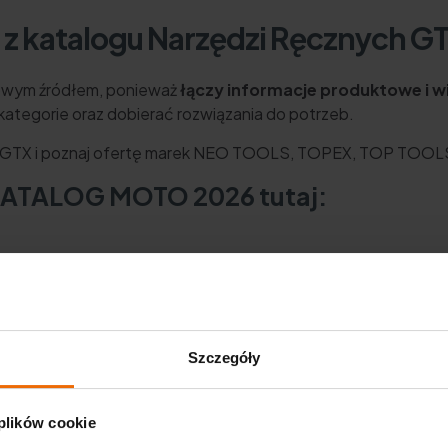
 z katalogu Narzędzi Ręcznych G
iowym źródłem, ponieważ
łączy informacje produktowe i 
ategorie oraz dobierać rozwiązania do potrzeb.
6 GTX i poznaj ofertę marek NEO TOOLS, TOPEX, TOP TOOL
 KATALOG MOTO 2026 tutaj:
Szczegóły
 plików cookie