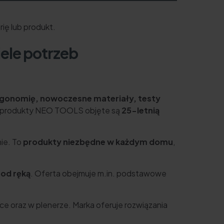
ię lub produkt.
ele potrzeb
rgonomię, nowoczesne materiały, testy
ne produkty NEO TOOLS objęte są
25-letnią
nie. To
produkty niezbędne w każdym domu
,
od ręką
. Oferta obejmuje m.in. podstawowe
ce oraz w plenerze. Marka oferuje rozwiązania