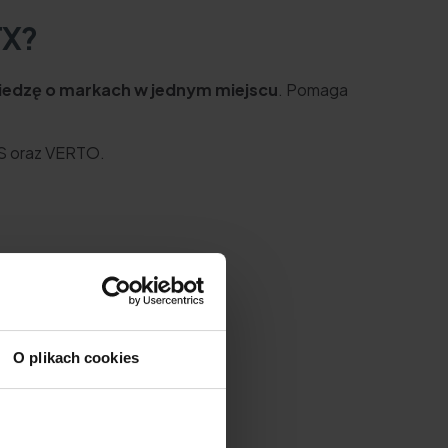
TX?
wiedzę o markach w jednym miejscu
. Pomaga
S oraz VERTO.
O plikach cookies