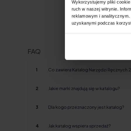
Wykorzystujemy pliki cookie 
ruch w naszej witrynie. Inf
reklamowym i analitycznym. 
uzyskanymi podczas korzysta
FAQ
1
Co zawiera Katalog Narzędzi Ręcznych
2
Jakie marki znajdują się w katalogu?
3
Dla kogo przeznaczony jest katalog?
4
Jak katalog wspiera sprzedaż?