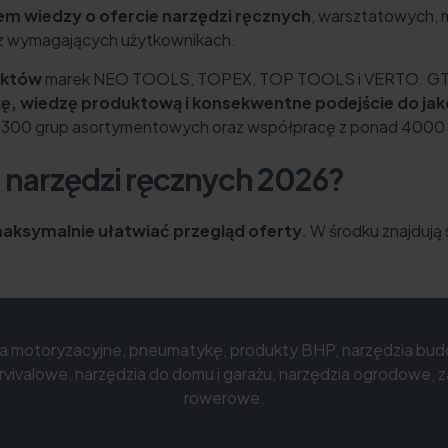
 wiedzy o ofercie narzędzi ręcznych
, warsztatowych, 
az wymagających użytkownikach.
uktów
marek NEO TOOLS, TOPEX, TOP TOOLS i VERTO. GTX ro
ę, wiedzę produktową i konsekwentne podejście do jak
 300 grup asortymentowych oraz współpracę z ponad 4000 
u narzędzi ręcznych 2026?
aksymalnie ułatwiać przegląd oferty
. W środku znajdują
ia motoryzacyjne, pneumatykę, produkty BHP, narzędzia bud
vivalowe, narzędzia do domu i garażu, narzędzia ogrodowe, 
rowerowe.