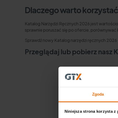
Dlaczego warto korzystać
Katalog Narzędzi Ręcznych 2026 jest wartośc
sprawnie poruszać się po ofercie, porównywać k
Sprawdź nowy Katalog narzędzi ręcznych 202
Przeglądaj lub pobierz nasz
Zgoda
Niniejsza strona korzysta z