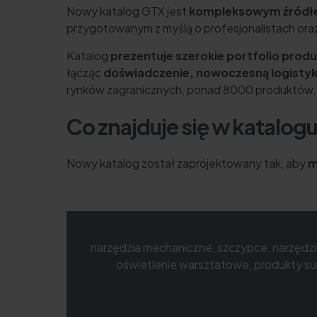
Nowy katalog GTX jest
kompleksowym źródłem
przygotowanym z myślą o profesjonalistach or
Katalog
prezentuje szerokie portfolio prod
łącząc
doświadczenie, nowoczesną logistyk
rynków zagranicznych, ponad 8000 produktów,
Co znajduje się w katalog
Nowy katalog został zaprojektowany tak, aby
m
narzędzia mechaniczne, szczypce, narzędz
oświetlenie warsztatowe, produkty sur