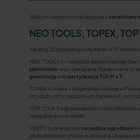
Ważnym elementem katalogu jest
obrazkowy sp
NEO TOOLS, TOPEX, TOP TO
Katalog 2026 pokazuje siłę marek GTX Poland i ic
NEO TOOLS to narzędzia dla profesjonalistów 
jakościowe
oraz rozwiązania dopasowane do w
gwarancją
oraz
certyfikacją TÜV M + T
.
TOPEX to marka z długoletnią tradycją w Polsce,
przydatne przy codziennych naprawach, montażu
TOP TOOLS odpowiada na potrzeby klientów s
narzędzia ręczne i kłódki.
VERTO to praktyczne
narzędzia ogrodowe i 
wszechstronne, proste w obsłudze i dopasowa