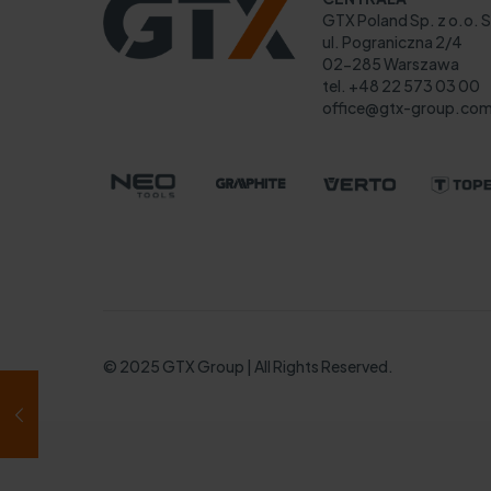
GTX Poland Sp. z o.o. S
ul. Pograniczna 2/4
02-285 Warszawa
tel. +48 22 573 03 00
office@gtx-group.co
© 2025 GTX Group | All Rights Reserved.