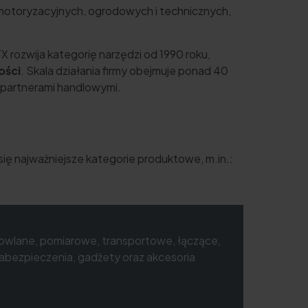
motoryzacyjnych, ogrodowych i technicznych,
zwija kategorię narzędzi od 1990 roku,
ości
. Skala działania firmy obejmuje ponad 40
partnerami handlowymi.
 się najważniejsze kategorie produktowe, m.in.:
owlane, pomiarowe, transportowe, łączące,
zabezpieczenia, gadżety oraz akcesoria