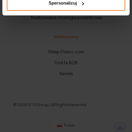
Spersonalizuj
Polityka prywatności
Realizowana strategia podatkowa
Nasze strony
Sklep Fixero.com
Strefa B2B
Serwis
© 2025 GTX Group | All Rights Reserved.
Polish