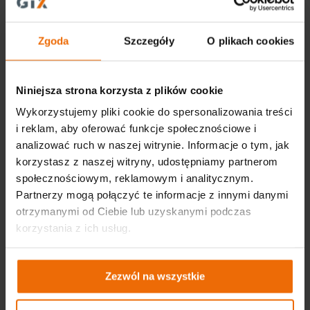
tel. +48 22 573 03 00
office@gtx-group.com
Zgoda
Szczegóły
O plikach cookies
Niniejsza strona korzysta z plików cookie
Wykorzystujemy pliki cookie do spersonalizowania treści
i reklam, aby oferować funkcje społecznościowe i
analizować ruch w naszej witrynie. Informacje o tym, jak
korzystasz z naszej witryny, udostępniamy partnerom
społecznościowym, reklamowym i analitycznym.
Partnerzy mogą połączyć te informacje z innymi danymi
Ważne linki
otrzymanymi od Ciebie lub uzyskanymi podczas
korzystania z ich usług.
Aktualności
Katalogi
Zezwól na wszystkie
Akademia GTX – warsztatowa wiedza dla
początkujących