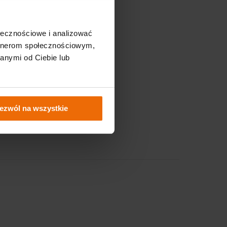
Nasze strony
ołecznościowe i analizować
Sklep Fixero.com
artnerom społecznościowym,
anymi od Ciebie lub
Strefa B2B
 wiedza
Serwis
ezwól na wszystkie
kowa