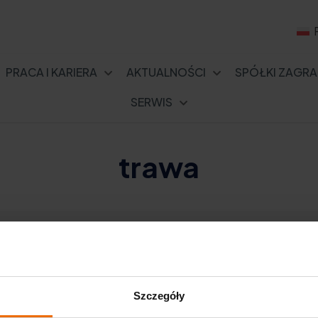
PRACA I KARIERA
AKTUALNOŚCI
SPÓŁKI ZAGRA
SERWIS
trawa
Szczegóły