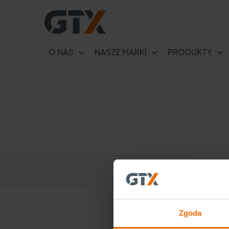
O NAS
NASZE MARKI
PRODUKTY
Pielęgnacja trawnika po zimie
– koszenie, nawożenie i
regeneracja
Zgoda