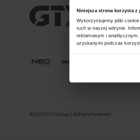
CENTRALA
Niniejsza strona korzysta z
GTX Poland Sp. z o.o. S
Wykorzystujemy pliki cookie 
ul. Pograniczna 2/4
02-285 Warszawa
ruch w naszej witrynie. Inf
tel. +48 22 573 03 00
reklamowym i analitycznym. 
office@gtx-group.co
uzyskanymi podczas korzysta
© 2025 GTX Group | All Rights Reserved.