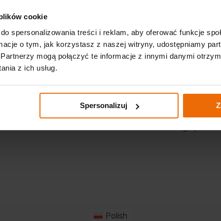
Ważne linki
 plików cookie
p. K.
do spersonalizowania treści i reklam, aby oferować funkcje sp
Aktualności
ormacje o tym, jak korzystasz z naszej witryny, udostępniamy p
Partnerzy mogą połączyć te informacje z innymi danymi otrzym
Katalogi
m
nia z ich usług.
Akademia GTX – warsztatowa
dla początkujących
Spersonalizuj
Z
Polityka prywatności
Realizowana strategia podat
Polish