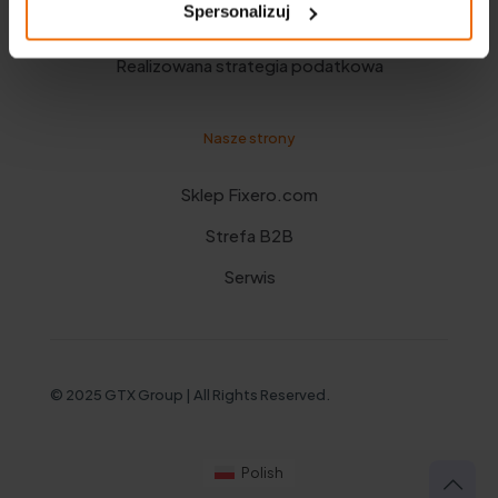
Spersonalizuj
Polityka prywatności
Realizowana strategia podatkowa
Nasze strony
Sklep Fixero.com
Strefa B2B
Serwis
© 2025 GTX Group | All Rights Reserved.
Polish