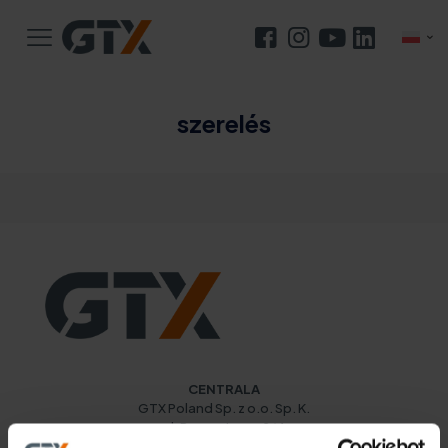
szerelés
A csavarmenetek táblázata. Tippek a
csavarmenetekhez való fúrószár kiválasztásához
CENTRALA
GTX Poland Sp. z o.o. Sp. K.
ul. Pograniczna 2/4
02-285 Warszawa