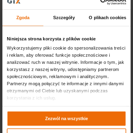
tel. +48 22 573 03 00
office@gtx-group.com
Zgoda
Szczegóły
O plikach cookies
Niniejsza strona korzysta z plików cookie
Wykorzystujemy pliki cookie do spersonalizowania treści
i reklam, aby oferować funkcje społecznościowe i
analizować ruch w naszej witrynie. Informacje o tym, jak
korzystasz z naszej witryny, udostępniamy partnerom
społecznościowym, reklamowym i analitycznym.
Partnerzy mogą połączyć te informacje z innymi danymi
Ważne linki
otrzymanymi od Ciebie lub uzyskanymi podczas
korzystania z ich usług.
Aktualności
Katalogi
Zezwól na wszystkie
Akademia GTX – warsztatowa wiedza dla
początkujących