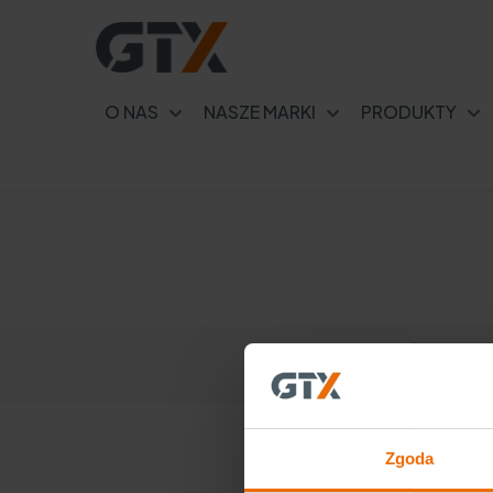
O NAS
NASZE MARKI
PRODUKTY
Jak wymienić płyn hamulcowy
w motocyklu tanio i szybko?
Zgoda