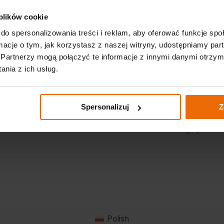
Ważne linki
 plików cookie
p. K.
do spersonalizowania treści i reklam, aby oferować funkcje sp
Aktualności
ormacje o tym, jak korzystasz z naszej witryny, udostępniamy p
Partnerzy mogą połączyć te informacje z innymi danymi otrzym
Katalogi
m
nia z ich usług.
Akademia GTX – warsztatowa
dla początkujących
Spersonalizuj
Z
Polityka prywatności
Realizowana strategia podat
Polish