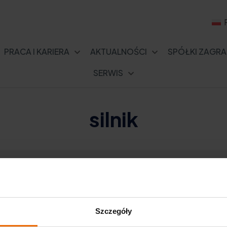
PRACA I KARIERA
AKTUALNOŚCI
SPÓŁKI ZAGRA
SERWIS
silnik
Szczegóły