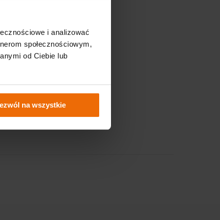
Nasze strony
ołecznościowe i analizować
Sklep Fixero.com
artnerom społecznościowym,
anymi od Ciebie lub
Strefa B2B
 wiedza
Serwis
ezwól na wszystkie
kowa