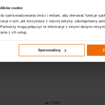
Ważne linki
 plików cookie
p. K.
do spersonalizowania treści i reklam, aby oferować funkcje sp
Aktualności
ormacje o tym, jak korzystasz z naszej witryny, udostępniamy p
Partnerzy mogą połączyć te informacje z innymi danymi otrzym
Katalogi
m
nia z ich usług.
Akademia GTX – warsztatowa
dla początkujących
Spersonalizuj
Z
Polityka prywatności
Realizowana strategia podat
Polish