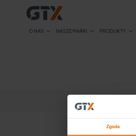
O NAS
NASZE MARKI
PRODUKTY
A csavarmenetek táblázata.
Tippek a csavarmenetekhez
való fúrószár kiválasztásához
Zgoda