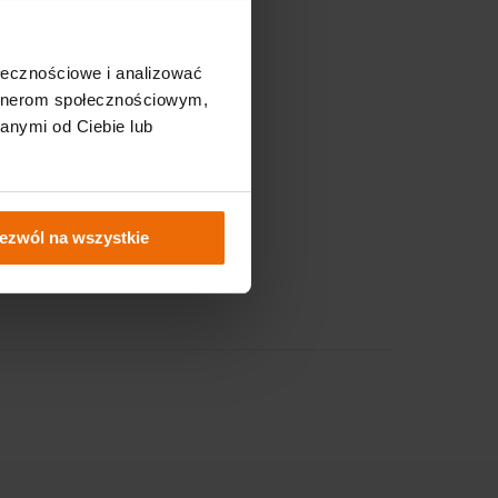
Nasze strony
ołecznościowe i analizować
Sklep Fixero.com
artnerom społecznościowym,
anymi od Ciebie lub
Strefa B2B
 wiedza
Serwis
ezwól na wszystkie
kowa