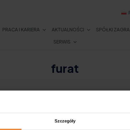
PRACA I KARIERA
AKTUALNOŚCI
SPÓŁKI ZAGRA
SERWIS
furat
Szczegóły