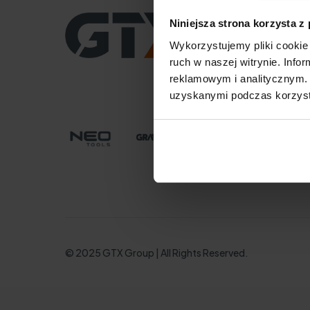
CENTRALA
Niniejsza strona korzysta z
GTX Poland Sp. z o.o. S
Wykorzystujemy pliki cookie 
ul. Pograniczna 2/4
02-285 Warszawa
ruch w naszej witrynie. Inf
tel. +48 22 573 03 00
reklamowym i analitycznym. 
office@gtx-group.co
uzyskanymi podczas korzysta
© 2025 GTX Group | All Rights Reserved.