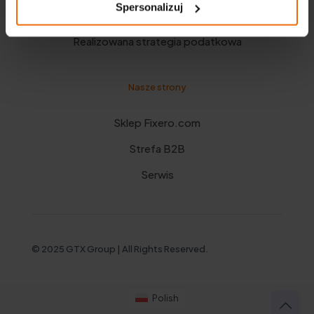
Spersonalizuj
Polityka prywatności
Realizowana strategia podatkowa
Nasze strony
Sklep Fixero.com
Strefa B2B
Serwis
© 2025 GTX Group | All Rights Reserved.
Polish