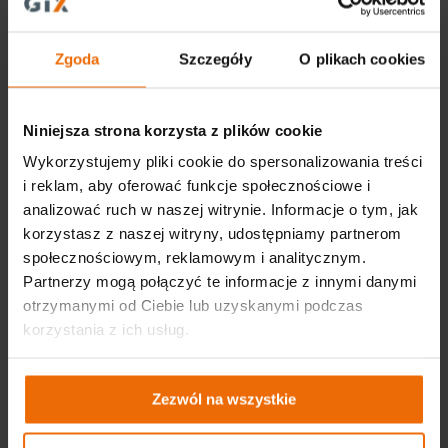
tel. +48 22 573 03 00
office@gtx-group.com
Zgoda
Szczegóły
O plikach cookies
Niniejsza strona korzysta z plików cookie
Wykorzystujemy pliki cookie do spersonalizowania treści
i reklam, aby oferować funkcje społecznościowe i
analizować ruch w naszej witrynie. Informacje o tym, jak
korzystasz z naszej witryny, udostępniamy partnerom
społecznościowym, reklamowym i analitycznym.
Partnerzy mogą połączyć te informacje z innymi danymi
Ważne linki
otrzymanymi od Ciebie lub uzyskanymi podczas
korzystania z ich usług.
Aktualności
Katalogi
Zezwól na wszystkie
Akademia GTX – warsztatowa wiedza dla
początkujących