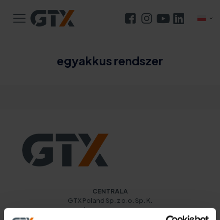
egyakkus rendszer
Az akkumulátoros gépek előnyei és hátrányai
CENTRALA
GTX Poland Sp. z o.o. Sp. K.
ul. Pograniczna 2/4
02-285 Warszawa