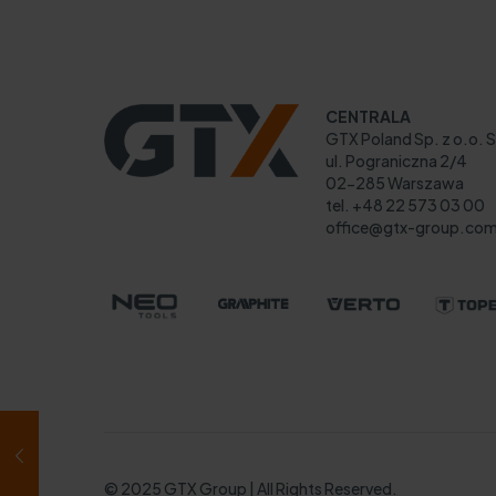
CENTRALA
GTX Poland Sp. z o.o. S
ul. Pograniczna 2/4
02-285 Warszawa
tel. +48 22 573 03 00
office@gtx-group.co
© 2025 GTX Group | All Rights Reserved.