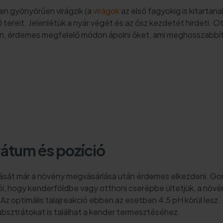
n gyönyörűen virágzik (a
virágok
az első fagyokig is kitartana
lső tereit. Jelenlétük a nyár végét és az ősz kezdetét hirdeti
en, érdemes megfelelő módon ápolni őket, ami meghosszabbít
átum és pozíció
át már a növény megvásárlása után érdemes elkezdeni. Gondo
l, hogy kenderföldbe vagy otthoni cserépbe ültetjük, a növé
. Az optimális talajreakció ebben az esetben 4,5 pH körül lesz
szubsztrátokat is találhat a kender termesztéséhez.