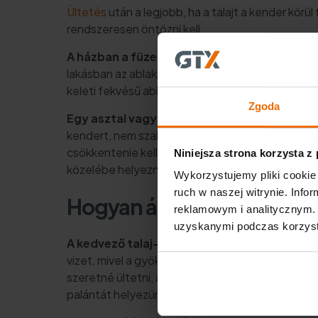
Ültetés
után a legjobb, ha a talajt a kender körü
rendszeresen öntözni kell.
A házban a füzeseket a termesztés szempont
lakásban az ablakpárkányra szabad tenni őket, de 
keleti fekvésű ablakpárkányra is helyezhető.
Zgoda
Egy asztal vagy egy komód díszítése is jó v
kendert, nem szabad elfelejteni, hogy a radiáto
csökkentenie kell a radiátorok fűtését az adot
Niniejsza strona korzysta z
közelébe helyezni.
Wykorzystujemy pliki cookie 
ruch w naszej witrynie. Inf
Hogyan ápoljuk a kendert
reklamowym i analitycznym. 
uzyskanymi podczas korzysta
A kedvező talaj- és termőhelyi viszonyok me
vizet, mivel a gyökereik rothadásnak indulnak. A
szeretné ültetni, az alján egy réteg duzzasztot
palántát helyezünk el, legalább 12 cm átmérőjű 