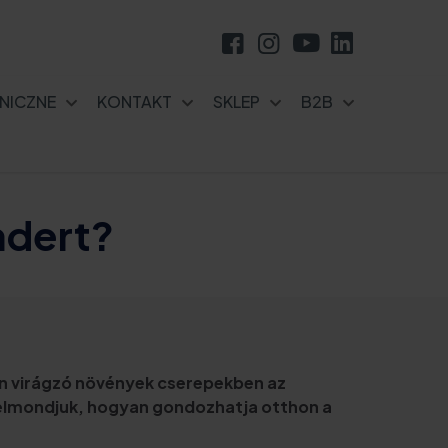
NICZNE
KONTAKT
SKLEP
B2B
ndert?
en virágzó növények cserepekben az
tt elmondjuk, hogyan gondozhatja otthon a