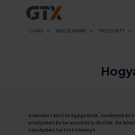
O NAS
NASZE MARKI
PRODUKTY
Hogya
A kendert kinti virágágyások, ösvények és
erkélyeket és teraszokat is díszítik. De l
cserépben tartott növényt.