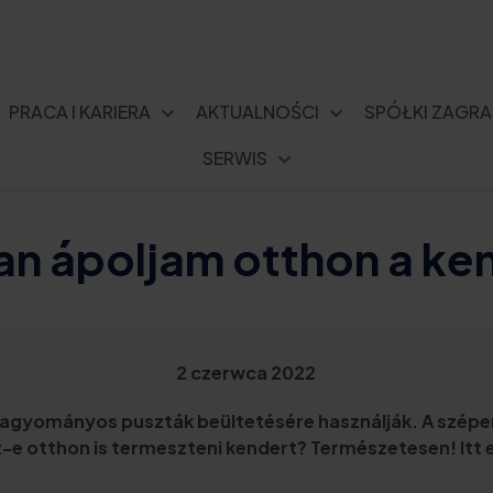
PRACA I KARIERA
AKTUALNOŚCI
SPÓŁKI ZAGRA
SERWIS
n ápoljam otthon a ke
2 czerwca 2022
 hagyományos puszták beültetésére használják. A szép
ehet-e otthon is termeszteni kendert? Természetesen! I