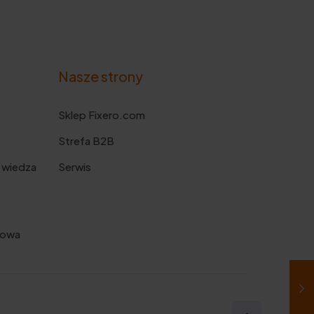
Nasze strony
Sklep Fixero.com
Strefa B2B
 wiedza
Serwis
kowa