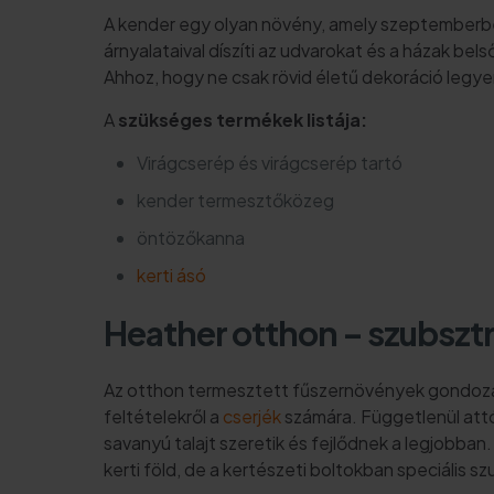
A kender egy olyan növény, amely szeptemberbe
árnyalataival díszíti az udvarokat és a házak be
Ahhoz, hogy ne csak rövid életű dekoráció legy
A
szükséges termékek listája:
Virágcserép és virágcserép tartó
kender termesztőközeg
öntözőkanna
kerti ásó
Heather otthon – szubsztr
Az otthon termesztett fűszernövények gondozás
feltételekről a
cserjék
számára. Függetlenül attó
savanyú talajt szeretik és fejlődnek a legjobban
kerti föld, de a kertészeti boltokban speciális 