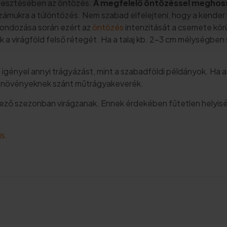
rmesztésében az öntözés.
A megfelelő öntözéssel meghossz
számukra a túlöntözés. Nem szabad elfelejteni, hogy a kender 
ondozása során ezért az
öntözés
intenzitását a csemete körü
 a virágföld felső rétegét. Ha a talaj kb. 2-3 cm mélységben 
igényel annyi trágyázást, mint a szabadföldi példányok. Ha a
ő növényeknek szánt műtrágyakeverék.
kező szezonban virágzanak. Ennek érdekében fűtetlen helyiség
is.