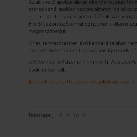
Az alapvető ápolási eljárás a kender otthoni te
szeretik az állandóan nedves aljzatot, de káros 
a gombabetegségek kialakulásának. A növény g
Mielőtt az öntözőkannához nyúlnánk, ellenőrizzük
megöntözhetjük.
A házi termesztésben lévő kender általában nem 
idejüket, hasznos lehet a savanyúságot kedvel
A füzesek a lakásban telelhetnek át, és a követ
csökkentenikell.
Érdekelheti a kerttervezésről szóló kiadványunk 
Udostępnij