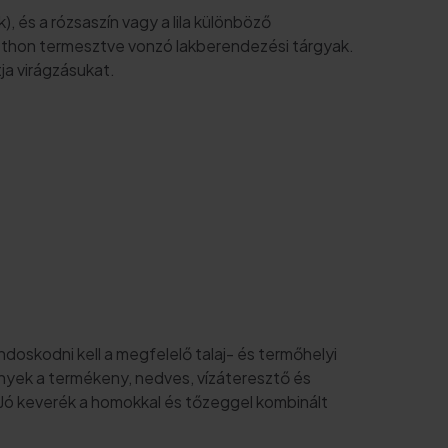
k), és a rózsaszín vagy a lila különböző
. Otthon termesztve vonzó lakberendezési tárgyak.
ja virágzásukat.
skodni kell a megfelelő talaj- és termőhelyi
nyek a termékeny, nedves, vízáteresztő és
. Jó keverék a homokkal és tőzeggel kombinált