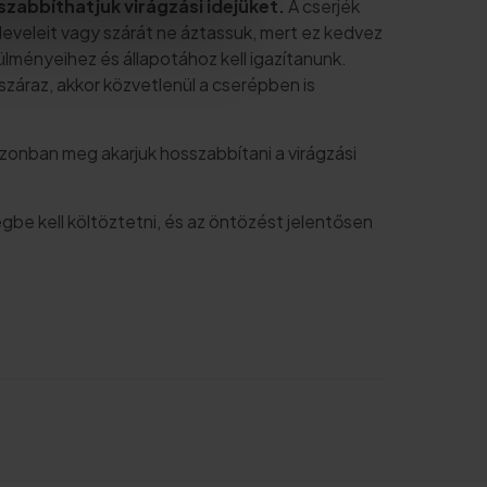
abbíthatjuk virágzási idejüket.
A cserjék
leveleit vagy szárát ne áztassuk, mert ez kedvez
lményeihez és állapotához kell igazítanunk.
száraz, akkor közvetlenül a cserépben is
zonban meg akarjuk hosszabbítani a virágzási
be kell költöztetni, és az öntözést jelentősen