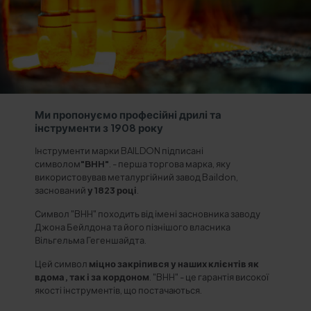
Ми пропонуємо професійні дрилі та
інструменти з 1908 року
Інструменти марки BAILDON підписані
символом
"BHH"
. - перша торгова марка, яку
використовував металургійний завод Baildon,
заснований
у 1823 році
.
Символ "BHH" походить від імені засновника заводу
Джона Бейлдона та його пізнішого власника
Вільгельма Гегеншайдта.
Цей символ
міцно закріпився у наших клієнтів як
вдома, так і за кордоном
. "BHH" - це гарантія високої
якості інструментів, що постачаються.