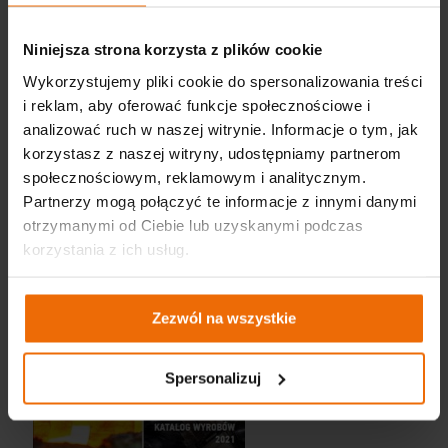
Складані свердла
Niniejsza strona korzysta z plików cookie
Фрези VHM
Wykorzystujemy pliki cookie do spersonalizowania treści
Вставки та відводи
i reklam, aby oferować funkcje społecznościowe i
Емульгатори та препарати
analizować ruch w naszej witrynie. Informacje o tym, jak
korzystasz z naszej witryny, udostępniamy partnerom
społecznościowym, reklamowym i analitycznym.
Partnerzy mogą połączyć te informacje z innymi danymi
otrzymanymi od Ciebie lub uzyskanymi podczas
korzystania z ich usług.
Zezwól na wszystkie
Spersonalizuj