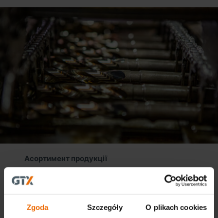
Асортимент продукції
50
типи свердел
16000
різні розміри
Свердла зі швидкоріжучої сталі HSS та HSS-E Co5
Zgoda
Szczegóły
O plikach cookies
Свердла VHM