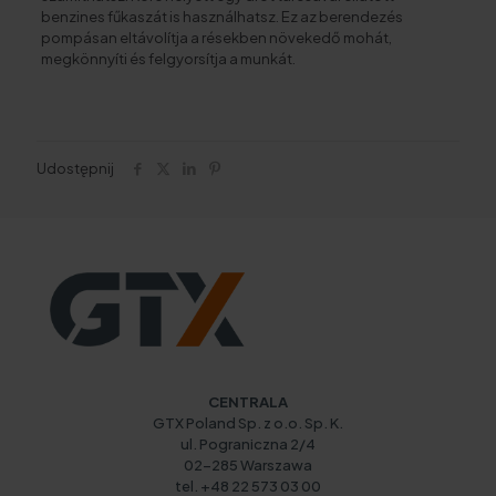
benzines fűkaszát is használhatsz. Ez az berendezés
pompásan eltávolítja a résekben növekedő mohát,
megkönnyíti és felgyorsítja a munkát.
Udostępnij
CENTRALA
GTX Poland Sp. z o.o. Sp. K.
ul. Pograniczna 2/4
02-285 Warszawa
tel. +48 22 573 03 00