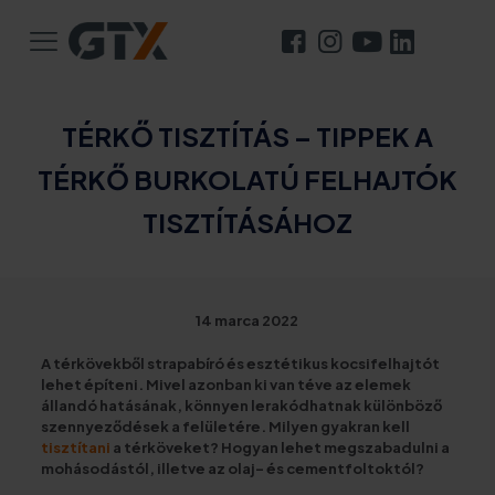
TÉRKŐ TISZTÍTÁS – TIPPEK A
TÉRKŐ BURKOLATÚ FELHAJTÓK
TISZTÍTÁSÁHOZ
14 marca 2022
A térkövekből strapabíró és esztétikus kocsifelhajtót
lehet építeni. Mivel azonban ki van téve az elemek
állandó hatásának, könnyen lerakódhatnak különböző
szennyeződések a felületére. Milyen gyakran kell
tisztítani
a térköveket? Hogyan lehet megszabadulni a
mohásodástól, illetve az olaj- és cementfoltoktól?