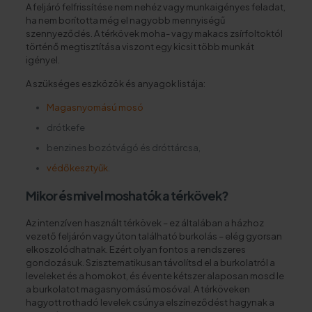
A feljáró felfrissítése nem nehéz vagy munkaigényes feladat,
ha nem borította még el nagyobb mennyiségű
szennyeződés. A térkövek moha- vagy makacs zsírfoltoktól
történő megtisztítása viszont egy kicsit több munkát
igényel.
A szükséges eszközök és anyagok listája:
Magasnyomású mosó
drótkefe
benzines bozótvágó és dróttárcsa,
védőkesztyűk
.
Mikor és mivel moshatók a térkövek?
Az intenzíven használt térkövek – ez általában a házhoz
vezető feljárón vagy úton található burkolás – elég gyorsan
elkoszolódhatnak. Ezért olyan fontos a rendszeres
gondozásuk. Szisztematikusan távolítsd el a burkolatról a
leveleket és a homokot, és évente kétszer alaposan mosd le
a burkolatot magasnyomású mosóval. A térköveken
hagyott rothadó levelek csúnya elszíneződést hagynak a