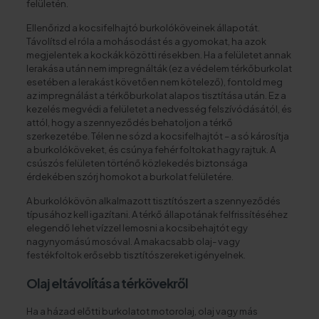
felületén.
Ellenőrizd a kocsifelhajtó burkolóköveinek állapotát.
Távolítsd el róla a mohásodást és a gyomokat, ha azok
megjelentek a kockák közötti résekben. Ha a felületet annak
lerakása után nem impregnálták (ez a védelem térkőburkolat
esetében a lerakást követően nem kötelező), fontold meg
az impregnálást a térkőburkolat alapos tisztítása után. Ez a
kezelés megvédi a felületet a nedvesség felszívódásától, és
attól, hogy a szennyeződés behatoljon a térkő
szerkezetébe. Télen ne sózd a kocsifelhajtót – a só károsítja
a burkolóköveket, és csúnya fehér foltokat hagy rajtuk. A
csúszós felületen történő közlekedés biztonsága
érdekében szórj homokot a burkolat felületére.
A burkolókövön alkalmazott tisztítószert a szennyeződés
típusához kell igazítani. A térkő állapotának felfrissítéséhez
elegendő lehet vízzel lemosni a kocsibehajtót egy
nagynyomású mosóval. A makacsabb olaj- vagy
festékfoltok erősebb tisztítószereket igényelnek.
Olaj eltávolítás a térkövekről
Ha a házad előtti burkolatot motorolaj, olaj vagy más