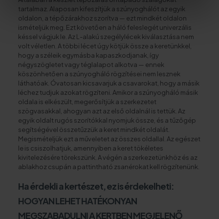
tartalmaz. Alaposan kifeszítjük a szúnyoghálót az egyik
oldalon, a tépőzárakhoz szorítva — ezt mindkét oldalon
ismételjük meg. Ezt követően a háló feleslegét univerzális
késsel vágjuk le. Az L-alakú szegélylécek kiválasztása nem
volt véletlen. A többi lécet úgy kötjük össze a keretünkkel,
hogy a széleik egymásba kapaszkodjanak, így
négyszögletet vagy téglalapot alkotva — ennek
köszönhetően a szúnyogháló rögzítései nem lesznek
láthatóak. Óvatosan kicsavarjuk a csavarokat, hogy a másik
léchez tudjuk azokat rögzíteni. Amikor a szúnyogháló másik
oldala is elkészült, megerősítjük a szerkezetet
szögvasakkal, ahogyan azt az első oldalnál is tettük. Az
egyik oldalt rugós szorítókkal nyomjuk össze, és a tűzőgép
segítségével összetűzzük a keret mindkét oldalát.
Megismételjük ezt a műveletet az összes oldallal. Az egészet
le is csiszolhatjuk, amennyiben a keret tökéletes
kivitelezésére törekszünk. A végén a szerkezetünkhöz és az
ablakhoz csupán a pattintható zsanérokat kell rögzítenünk.
Ha érdekli a kertészet, ez is érdekelheti:
HOGYAN LEHET HATÉKONYAN
MEGSZABADULNI A KERTBEN MEGJELENŐ