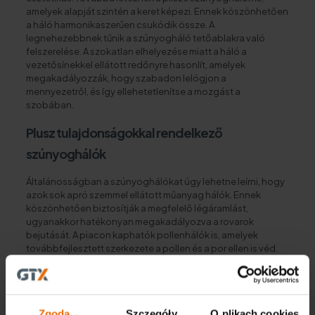
amelyek alapját szintén a keret képezi. Ennek köszönhetően
a háló harmonikaszerűen csukódik össze. A
legnehezebbnek tűnik a szúnyogháló tetőablakra való
felszerelése. A szokatlan elhelyezése miatt a háló a
vezetősínekkel ellátott redőnyre hasonlít, amelyek
megakadályozzák, hogy szabadon lelógjon a
mennyezetről, és így ellehetetlenítse a mozgást a
szobában.
Plusz tulajdonságokkal rendelkező
szúnyoghálók
Általánosságban a szúnyoghálókat úgy lehetne leírni, hogy
azok sok apró szemmel ellátott műanyag hálók. Ennek
köszönhetően biztosítják a megfelelő légáramlást,
ugyanakkor hatékonyan megakadályozva a rovarok
bejutását. A piacon kaphatók pollenhálók is, amelyek
továbbfejlesztett szerkezete a pollen és a por ellen is véd.
Tökéletesen beválnak gyermekek és allergiások esetében.
Az állattartóknak viszont érdemes a megerősített felületű
szúnyoghálóba beruházniuk, amely ellenálló a
karcolásokkal szemben. Az utolsó típus, azaz a
szmog
elleni
Zgoda
Szczegóły
O plikach cookies