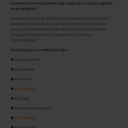
Szerencsére megvédhetjük magunkat a szúnyogháló
segítségével.
Az erkélyajtókon és ablakokon felszerelt szúnyoghálók
lakáson kívül tartják a rovarokat. Ennek köszönhetően
nyugodtan pihenhetünk és elláthatjuk a feladatainkat.
Hogyan készítsük el és szereljük fel önállóan a
szúnyoghálót?
A szükséges termékek listája:
● rugós szorítók
● szögvasak
● csavarok
●
csavarhúzó
● tűzőgép
● építőipari szögmérő
●
szúrófűrész
● mérőszalag