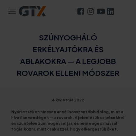
SZÚNYOGHÁLÓ
ERKÉLYAJTÓKRA ÉS
ABLAKOKRA — A LEGJOBB
ROVAROK ELLENI MÓDSZER
4 kwietnia 2022
Nyári estéken nincsen annál bosszantóbb dolog, mint a
hívatlan vendégek — a rovarok. A jelenlétük csípésekkel
és szüntelen zümmögéssel jár, és nem enged mással
foglalkozni, mint csak azzal, hogy elkergessük őket.