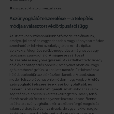
● összecsukható univerzális kés.
A szúnyogháló felszerelése — a telepítés
módja a választott védő típusától függ
Az üzletekben számos különböző modellt találhatunk,
amelyek jellemzően vagy nehezebb, vagy könnyebb módon
szerelhetőek fel mind az erkélyajtókra, mind a tipikus
ablakokra. A legnépszerűbb megoldás a mágneses vagy
tépőzáras szúnyogháló.
A mágneses változat
felszerelése nagyon egyszerű.
A készlethez tartozik egy
háló és az öntapadós panelek, amelyeket az ablak- vagy
ajtókerethez rögzítünk a kerülete mentén. Ezt követően a
hálót betelepítjük az előkészített keretbe. A tépőzáras
modell felszerelése hasonló módon megy végbe.
A rolós
szúnyogháló felszerelése kissé bonyolultabb és
csavarhúzó használatát igényli.
Az ablakhoz csavarok
segítségével speciális keretet kell rögzíteni, amely felső
részét az ablak felett elhelyezett kazetta képezi. Benne
található a szúnyogháló, ezért a szóban forgó megoldás
valamivel drágább és invazívabb, de ugyanakkor nagyon
esztétikus. Továbbá léteznek a pliszé szúnyoghálók is,