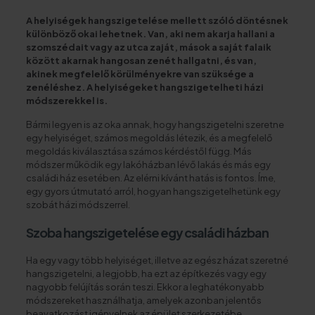
A helyiségek hangszigetelése mellett szóló döntésnek
különböző okai lehetnek. Van, aki nem akarja hallani a
szomszédait vagy az utca zaját, mások a saját
falaik
között akarnak hangosan zenét hallgatni, és van,
akinek megfelelő körülményekre van szüksége a
zenéléshez. A helyiségeket hangszigetelheti házi
módszerekkel is.
Bármi legyen is az oka annak, hogy hangszigetelni szeretne
egy helyiséget, számos megoldás létezik, és a megfelelő
megoldás kiválasztása számos kérdéstől függ. Más
módszer működik egy lakóházban lévő lakás és más egy
családi ház esetében. Az elérni kívánt hatás is fontos. Íme,
egy gyors útmutató arról, hogyan hangszigetelhetünk egy
szobát házi módszerrel.
Szoba hangszigetelése egy családi házban
Ha egy vagy több helyiséget, illetve az egész házat szeretné
hangszigetelni, a legjobb, ha ezt az építkezés vagy egy
nagyobb felújítás során teszi. Ekkor a leghatékonyabb
módszereket használhatja, amelyek azonban jelentős
beavatkozást igényelnek az épület szerkezetébe.