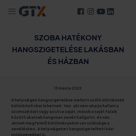
SZOBA HATÉKONY
HANGSZIGETELÉSE LAKÁSBAN
ÉS HÁZBAN
13 marca 2022
A helyiségek hangszigetelése mellett szóló döntésnek
különböző okai lehetnek. Van, aki nem akarja hallani a
szomszédait vagy az utca zaját, mások a saját falaik
között akarnak hangosan zenét hallgatni, és van,
akinek megfelelő körülményekre van szüksége a
zenéléshez. A helyiségeket hangszigetelheti házi
módszerekkel is.