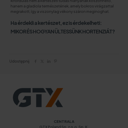
kifordulás nem a kertészeti tudás hiányának köszönhető,
hanem a gladiola természetének, amely bokros virágzattal
megrakott, így a viszonylag vékony száron meginoghat.
Ha érdekli a kertészet, ez is érdekelheti:
MIKOR ÉS HOGYAN ÜLTESSÜNK HORTENZIÁT?
Udostępnij
CENTRALA
GTX Poland Sp. z o.o. Sp. K.