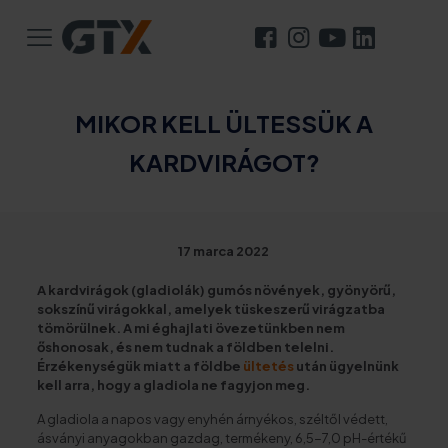
MIKOR KELL ÜLTESSÜK A
KARDVIRÁGOT?
17 marca 2022
A kardvirágok (gladiolák) gumós növények, gyönyörű,
sokszínű virágokkal, amelyek tüskeszerű virágzatba
tömörülnek. A mi éghajlati övezetünkben nem
őshonosak, és nem tudnak a földben telelni.
Érzékenységük miatt a földbe
ültetés
után ügyelnünk
kell arra, hogy a gladiola ne fagyjon meg.
A gladiola a napos vagy enyhén árnyékos, széltől védett,
ásványi anyagokban gazdag, termékeny, 6,5-7,0 pH-értékű