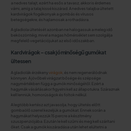
a nedves talajt, ezért ha esős a tavasz, akkor is érdemes
várni, amíg a talaj kissé kiszárad. A nedves talajba ültetett
kardvirágok fogékonyak a gombás és vírusos
betegségekre, és hajlamosak a rothadásra.
A gladiola ültetését azonban ne halogassuk a meleg idő
beköszöntéig, mivel a magas hőmérséklet sem szolgálja
megfelelő vegetációjukat az első időszakban.
Kardvirágok – csak jó minőségű gumókat
ültessen
A gladiolák érzékeny
virágok
, és nem regenerálódnak
könnyen. A jövőbeli virágzat bősége és szépsége
nagymértékben függ a gumók minőségétől. Ezért a
hagymák vásárlásakor figyelni kell az állapotukra. Száraznak
kell lenniük, homorúságok és foltok nélkül.
A legtöbb kertész azt javasolja, hogy ültetés előtt
gombaölő szerrel kezeljük a gumókat. Ennek során a
hagymákat helyezzük 15 percre a készítmény
szuszpenziójába. Ezután le kell szűrni és meg kell szárítani
őket. Csak a gumók kiszáradása után lehet elültetni a