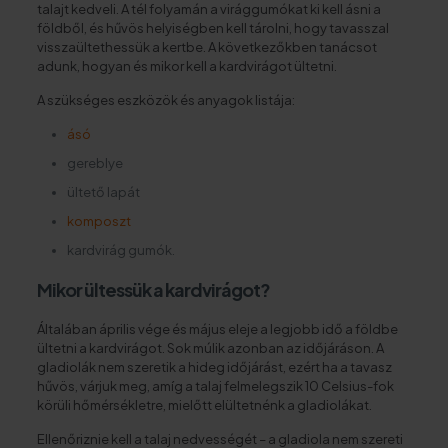
talajt kedveli. A tél folyamán a virággumókat ki kell ásni a
földből, és hűvös helyiségben kell tárolni, hogy tavasszal
visszaültethessük a kertbe. A következőkben tanácsot
adunk, hogyan és mikor kell a kardvirágot ültetni.
A szükséges eszközök és anyagok listája:
ásó
gereblye
ültető lapát
komposzt
kardvirág gumók.
Mikor ültessük a kardvirágot?
Általában április vége és május eleje a legjobb idő a földbe
ültetni a kardvirágot. Sok múlik azonban az időjáráson. A
gladiolák nem szeretik a hideg időjárást, ezért ha a tavasz
hűvös, várjuk meg, amíg a talaj felmelegszik 10 Celsius-fok
körüli hőmérsékletre, mielőtt elültetnénk a gladiolákat.
Ellenőriznie kell a talaj nedvességét – a gladiola nem szereti