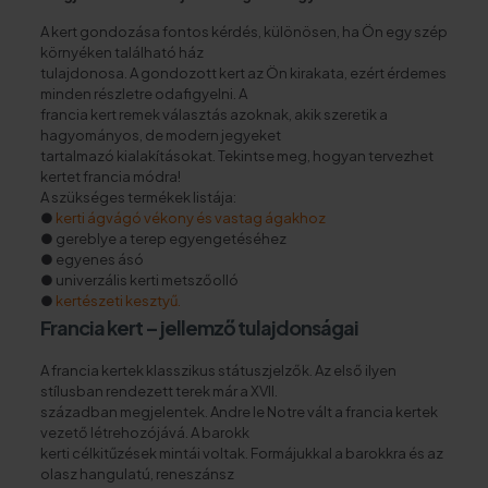
A kert gondozása fontos kérdés, különösen, ha Ön egy szép
környéken található ház
tulajdonosa. A gondozott kert az Ön kirakata, ezért érdemes
minden részletre odafigyelni. A
francia kert remek választás azoknak, akik szeretik a
hagyományos, de modern jegyeket
tartalmazó kialakításokat. Tekintse meg, hogyan tervezhet
kertet francia módra!
A szükséges termékek listája:
●
kerti ágvágó vékony és vastag ágakhoz
● gereblye a terep egyengetéséhez
● egyenes ásó
● univerzális kerti metszőolló
●
kertészeti kesztyű.
Francia kert – jellemző tulajdonságai
A francia kertek klasszikus státuszjelzők. Az első ilyen
stílusban rendezett terek már a XVII.
században megjelentek. Andre le Notre vált a francia kertek
vezető létrehozójává. A barokk
kerti célkitűzések mintái voltak. Formájukkal a barokkra és az
olasz hangulatú, reneszánsz