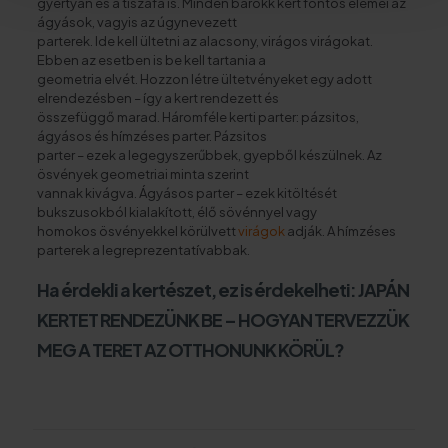
gyertyán és a tiszafa is. Minden barokk kert fontos elemei az
ágyások, vagyis az úgynevezett
parterek. Ide kell ültetni az alacsony, virágos virágokat.
Ebben az esetben is be kell tartania a
geometria elvét. Hozzon létre ültetvényeket egy adott
elrendezésben – így a kert rendezett és
összefüggő marad. Háromféle kerti parter: pázsitos,
ágyásos és hímzéses parter. Pázsitos
parter – ezek a legegyszerűbbek, gyepből készülnek. Az
ösvények geometriai minta szerint
vannak kivágva. Ágyásos parter – ezek kitöltését
bukszusokból kialakított, élő sövénnyel vagy
homokos ösvényekkel körülvett
virágok
adják. A hímzéses
parterek a legreprezentatívabbak.
Ha érdekli a kertészet, ez is érdekelheti:
JAPÁN
KERTET RENDEZÜNK BE – HOGYAN TERVEZZÜK
MEG A TERET AZ OTTHONUNK KÖRÜL?