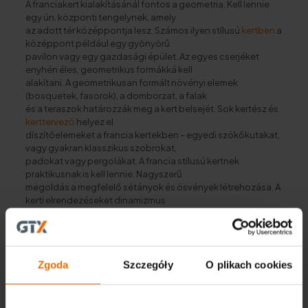
A franciakert kialakításánál fontos a geometria. Kell lennie
egy ún. központi tengelynek, amely
az adott tér középpontja lesz. Számos ilyen stílusú
kertben
a
középpont például egy gyönyörű
pavilon vagy egy gazdasági épület. Az egyes cserjéket
enyhén éles, geometrikus formákká kell
alakítani. A geometrikusan formált növényi elemek
(bosquetek, fasorok), a domborzat, a falak
és a teraszok határozzák meg a kert belsejét. Sok kertész és
kerttervező
helyez el
díszítőelemeket a francia kertekben – egyedi szökőkutakat,
vagy gyakran klasszikus szobrokat,
padokat vagy pergolákat. A francia stílusú kertnek
praktikusnak is kell lennie. Nagyszerű
megoldás a megfelelő sétányok és ösvények létrehozása. A
kerti elrendezéseket dinamizmus
jellemzi. Az alap az érdekes fényérzékeny és műanyag
elemek keresése.
Hogyan készítsünk francia stílusú teret lépésről lépésre?
A tökéletes francia stílusú
kert kialakítása
megfelelő
Zgoda
Szczegóły
O plikach cookies
előkészítést igényel. Be kell szereznie a
megfelelő eszközöket. Ültetéshez minden bizonnyal
szüksége lesz egy lapátra. Ne feledkezzen
meg a kerti vagy munkakesztyűről sem, amely hatékonyan