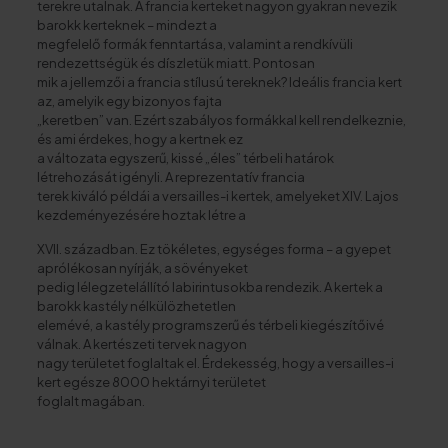
terekre utalnak. A francia kerteket nagyon gyakran nevezik
barokk kerteknek – mindezt a
megfelelő formák fenntartása, valamint a rendkívüli
rendezettségük és díszletük miatt. Pontosan
mik a jellemzői a francia stílusú tereknek? Ideális francia kert
az, amelyik egy bizonyos fajta
„keretben” van. Ezért szabályos formákkal kell rendelkeznie,
és ami érdekes, hogy a kertnek ez
a változata egyszerű, kissé „éles” térbeli határok
létrehozását igényli. A reprezentatív francia
terek kiváló példái a versailles-i kertek, amelyeket XIV. Lajos
kezdeményezésére hoztak létre a
XVII. században. Ez tökéletes, egységes forma – a gyepet
aprólékosan nyírják, a sövényeket
pedig lélegzetelállító labirintusokba rendezik. A kertek a
barokk kastély nélkülözhetetlen
elemévé, a kastély programszerű és térbeli kiegészítőivé
válnak. A kertészeti tervek nagyon
nagy területet foglaltak el. Érdekesség, hogy a versailles-i
kert egésze 8000 hektárnyi területet
foglalt magában.