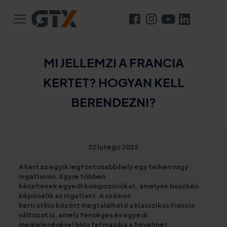
MI JELLEMZI A FRANCIA
KERTET? HOGYAN KELL
BERENDEZNI?
22 lutego 2022
A kert az egyik legfontosabb hely egy telken vagy
ingatlanon. Egyre többen
készítenek egyedi kompozíciókat, amelyek büszkén
képviselik az ingatlant. A számos
kerti stílus között megtalálható a klasszikus francia
változat is, amely fenséges és egyedi
megjelenésével hívja fel magára a figyelmet.