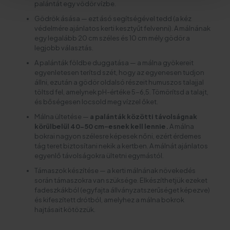
palántát egy vödör vízbe.
Gödrök ásása — ezt ásó segítségével tedd (a kéz
védelmére ajánlatos kerti kesztyűt felvenni). A málnának
egy legalább 20 cm széles és 10 cm mély gödör a
legjobb választás.
A palánták földbe duggatása — a málna gyökereit
egyenletesen terítsd szét, hogy az egyenesen tudjon
állni, ezután a gödör oldalsó részeit humuszos talajjal
töltsd fel, amelynek pH-értéke 5-6,5. Tömörítsd a talajt,
és bőségesen locsold meg vízzel őket.
Málna ültetése —
a palánták közötti távolságnak
körülbelül 40-50 cm-esnek kell lennie.
A málna
bokrai nagyon szélesre képesek nőni, ezért érdemes
tág teret biztosítani nekik a kertben. A málnát ajánlatos
egyenlő távolságokra ültetni egymástól.
Támaszok készítése — a kerti málnának növekedés
során támaszokra van szüksége. Elkészíthetjük ezeket
fadeszkákból (egyfajta állványzatszerűséget képezve)
és kifeszített drótból, amelyhez a málna bokrok
hajtásait kötözzük.