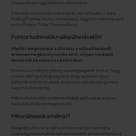
cserepekben vagy bálázott változatban.
Elérhetők mind a nyári málnafajták, mint a Beskid, Canby,
Malling Promise, Norna, mind a késői, fagytűrő málna típusok,
mint a Polana, Polka, Poranna Rosa.
Fontos tudnivalók
málna ültetés
előtt
Mielőtt meghoznánk a döntést a málnaültetésről,
érdemes megbizonyosodni arról, milyen forrásból
tervezzük beszerezni a palántákat.
Mivel ez a növény fogékony a betegségekre, fontos, hogy
ültetés előtt győződj meg arról, hogy az eladó olyan
palántákat kínál-e neked, amelyeket nem érintett gomba,
vagy más betegség.
Málna
ültetés
előtt érdemes inkább elsősorban a neves
faiskolák kínálatát megfontolni.
Mikor ültessük a málnát?
A legjobb időszak a málna ültetésre az ősz. Ilyenkor a
szabadgyökerű málnát ajánlatos ültetni, amelynél fontos a