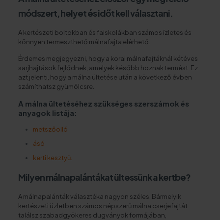
módszert, helyet és időt kell választani.
A kertészeti boltokban és faiskolákban számos ízletes és
könnyen termeszthető málnafajta elérhető.
Érdemes megjegyezni, hogy a korai málnafajtáknál kétéves
sarjhajtások fejlődnek, amelyek később hoznak termést. Ez
azt jelenti, hogy a málna ültetése után a következő évben
számíthatsz gyümölcsre.
A málna ültetéséhez szükséges szerszámok és
anyagok listája:
metszőolló
ásó
kerti kesztyű.
Milyen málnapalántákat ültessünk a kertbe?
A málnapalánták választéka nagyon széles. Bármelyik
kertészeti üzletben számos népszerű málna cserjefajtát
találsz szabadgyökeres dugványok formájában,