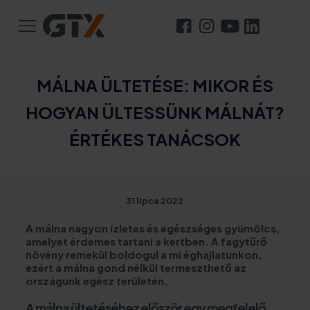
MÁLNA ÜLTETÉSE: MIKOR ÉS
HOGYAN ÜLTESSÜNK MÁLNÁT?
ÉRTÉKES TANÁCSOK
31 lipca 2022
A málna nagyon ízletes és egészséges gyümölcs,
amelyet érdemes tartani a kertben. A fagytűrő
növény remekül boldogul a mi éghajlatunkon,
ezért a málna gond nélkül termeszthető az
országunk egész területén.
A málna ültetéséhez először egy megfelelő