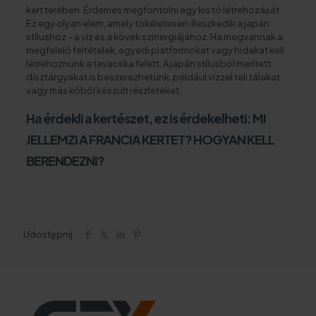
kert terében. Érdemes megfontolni egy kis tó létrehozását.
Ez egy olyan elem, amely tökéletesen illeszkedik a japán
stílushoz – a víz és a kövek szinergiájához. Ha megvannak a
megfelelő feltételek, egyedi platformokat vagy hidakat kell
létrehoznunk a tavacska felett. A japán stílusból merített
dísztárgyakat is beszerezhetünk, például vízzel teli tálakat
vagy más kőből készült részleteket.
Ha érdekli a kertészet, ez is érdekelheti:
MI
JELLEMZI A FRANCIA KERTET? HOGYAN KELL
BERENDEZNI?
Udostępnij