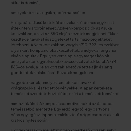
stílus is dominál,
amelyek közül az egyik a japán hatású tér.
Ha a japán stílusú kertekről beszélünk, érdemes egy kicsit
áttekinteni a történelmet. Az ilyen kompozíciók az Asuka
korszakban, azaz i.sz. 550 elején kezdtek megjelenni. Ekkor
kezdtek el tavakat és szigeteket tartalmazó projekteket
létrehozni. A Nara korszakban, vagyis a 710–792-es években
olyan kerti kompozíciókat készítettek, amelyek a feng shui
elvén alapultak. Egy ilyen kert alapja egy magas kő volt,
amelyet aztán egyre kisebb kavicsokkal vettek körül. A 794–
1185-ös évek, a Heian korszak lehetővé tette a jin és jang
gondolatok kialakulását. Kezdtek megjelenni
nagyobb kertek, amelyek területükön tavakkal,
virágkapukkal, és
fedett ösvényekkel
. A japán kerteket a
természet szeretete hozta létre, ezért a természeti formákról
mintázták őket. A kompozíciós motívumokat az őshonos
természetből merítette. Egy erdő, egy tó, egy partvonal,
néha egy egész, Japánra emlékeztető szigetcsoport alakult
ki a kicsinyítés során.
E korai korszakok mellett minden következő korszak újabb