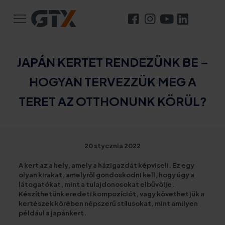
JAPÁN KERTET RENDEZÜNK BE –
HOGYAN TERVEZZÜK MEG A
TERET AZ OTTHONUNK KÖRÜL?
20 stycznia 2022
A kert az a hely, amely a házigazdát képviseli. Ez egy
olyan kirakat, amelyről gondoskodni kell, hogy úgy a
látogatókat, mint a tulajdonosokat elbűvölje.
Készíthetünk eredeti kompozíciót, vagy követhetjük a
kertészek körében népszerű stílusokat, mint amilyen
például a japánkert.