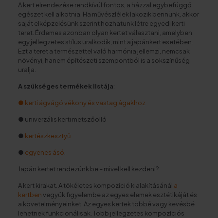
A kert elrendezése rendkívül fontos, a házzal egybefüggő
egészet kell alkotnia. Ha művészlélek lakozik bennünk, akkor
saját elképzelésünk szerint hozhatunk létre egyedi kerti
teret. Érdemes azonban olyan kertet választani, amelyben
egy jellegzetes stílus uralkodik, mint a japánkert esetében.
Ezt a teret a természettel való harmónia jellemzi, nemcsak
növényi, hanem építészeti szempontból is a sokszínűség
uralja.
A szükséges termékek listája
:
● kerti ágvágó vékony és vastag ágakhoz
● univerzális kerti metszőolló
●
kertészkesztyű
●
egyenes ásó
.
Japán kertet rendezünk be – mivel kell kezdeni?
A kert kirakat. A tökéletes kompozíció kialakításánál
a
kertben
vegyük figyelembe az egyes elemek esztétikáját és
a követelményeinket. Az egyes kertek többé vagy kevésbé
lehetnek funkcionálisak. Több jellegzetes kompozíciós