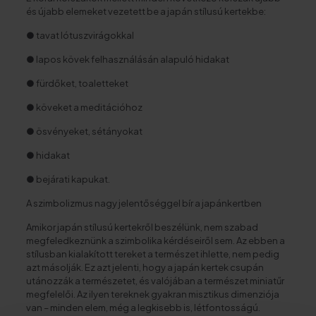
és újabb elemeket vezetett be a japán stílusú kertekbe:
● tavat lótuszvirágokkal
● lapos kövek felhasználásán alapuló hidakat
● fürdőket, toaletteket
● köveket a meditációhoz
● ösvényeket, sétányokat
● hidakat
● bejárati kapukat.
A szimbolizmus nagy jelentőséggel bír a japánkertben
Amikor japán stílusú kertekről beszélünk, nem szabad
megfeledkeznünk a szimbolika kérdéseiről sem. Az ebben a
stílusban kialakított tereket a természet ihlette, nem pedig
azt másolják. Ez azt jelenti, hogy a japán kertek csupán
utánozzák a természetet, és valójában a természet miniatűr
megfelelői. Az ilyen tereknek gyakran misztikus dimenziója
van – minden elem, még a legkisebb is, létfontosságú.