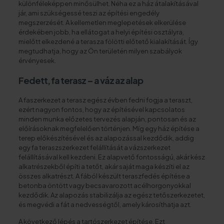
különféleképpen minősülhet. Néha ez a ház átalakításával
jár, ami szükségessé teszi az építési engedély
megszerzését. A kellemetlen meglepetések elkerülése
érdekében jobb, ha ellátogat a helyi építési osztályra,
mielőtt elkezdené a terasza fölötti előtető kialakítását. Így
megtudhatja, hogy az Ön területén milyen szabályok
érvényesek.
Fedett, fa terasz – a váz az alap
A faszerkezet a terasz egész évben fedni fogja a teraszt,
ezért nagyon fontos, hogy az építésével kapcsolatos
minden munka előzetes tervezés alapján, pontosan és az
előírásoknak megfelelően történjen. Míg egy ház építése a
terep előkészítésével és az alapozással kezdődik, addig
egy fa teraszszerkezet felállítását a vázszerkezet
felállításával kell kezdeni. Ez alapvető fontosságú, akár kész
alkatrészekből építi a tetőt, akár saját maga készíti el az
összes alkatrészt. A fából készült teraszfedés építése a
betonba öntött vagy becsavarozott acélhorgonyokkal
kezdődik. Az alapozás stabilizálja az egész tetőszerkezetet,
és megvédi a fát a nedvességtől, amely károsíthatja azt.
A következő lépés a tartószerkezet építése. Ezt