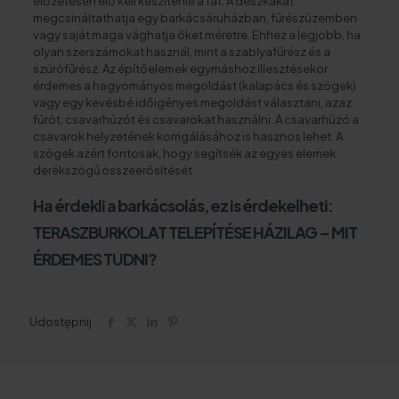
előzetesen elő kell készítenie a fát. A deszkákat
megcsináltathatja egy barkácsáruházban, fűrészüzemben
vagy saját maga vághatja őket méretre. Ehhez a legjobb, ha
olyan szerszámokat használ, mint a szablyafűrész és a
szúrófűrész. Az építőelemek egymáshoz illesztésekor
érdemes a hagyományos megoldást (kalapács és szögek)
vagy egy kevésbé időigényes megoldást választani, azaz
fúrót, csavarhúzót és csavarokat használni. A csavarhúzó a
csavarok helyzetének korrigálásához is hasznos lehet. A
szögek azért fontosak, hogy segítsék az egyes elemek
derékszögű összeerősítését.
Ha érdekli a barkácsolás, ez is érdekelheti:
TERASZBURKOLAT TELEPÍTÉSE HÁZILAG – MIT
ÉRDEMES TUDNI?
Udostępnij