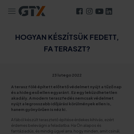
HOGYAN KÉSZÍTSÜK FEDETT,
FA TERASZT?
23 lutego 2022
A terasz fölé épített előtető védelmet nyújt a tűző nap
és a hideg eső ellen egyaránt. Ez egy leküzdhetetlen
akadály. A modern teraszfedés nemcsak védelmet
nyújt a legrosszabb időjárási körülmények ellen is,
hanem gyönyörűen is néz ki.
A fából készült terasztető építése érdekes kihívás, ezért
érdemes belevágni a feladatba. Ha Ön alapos és
fantáziadús, és mindig ügyel arra, hogy minden, amit csinál,