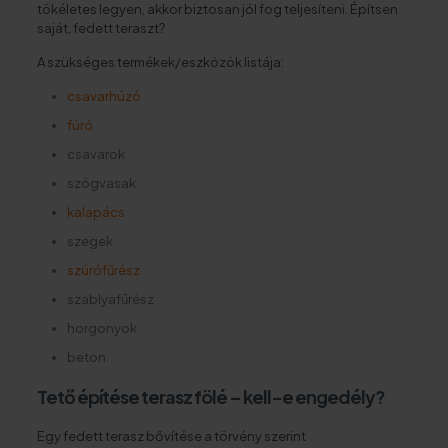
tökéletes legyen, akkor biztosan jól fog teljesíteni. Építsen
saját, fedett teraszt?
A szükséges termékek/eszközök listája:
csavarhúzó
fúró
csavarok
szögvasak
kalapács
szegek
szúrófűrész
szablyafűrész
horgonyok
beton.
Tető építése terasz fölé – kell-e engedély?
Egy fedett terasz bővítése a törvény szerint