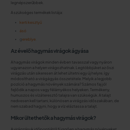
legnépszerűbbek.
A szükséges termékek listája:
kerti kesztyű
ásó
g
ereblye
.
Az évelő hagymás virágok ágyása
A hagymás virágok minden évben tavasszal vagy nyáron
ugyanazon a helyen virágozhatnak. Legtöbbjüket az őszi
virágzás után sikeresen át lehet ültetni egy új helyre, így
módosítható a virágágyás összetétele. Melyik a legjobb
pozíció a hagymás növények számára? Számos faj jól
fejlődik a napos vagy félárnyékos helyeken. Termékeny,
humuszos és vízáteresztő talajra van szükségük. A talajt
nedvesen kell tartani, különösen a virágzás időszakában, de
nem szabad hagyni, hogy a víz eláztassa a talajt.
Mikor ültethetők a hagymás virágok?
A virágzásuk időpontjától függően a hagymás növényeket