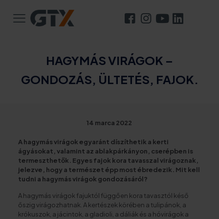
HAGYMÁS VIRÁGOK –
GONDOZÁS, ÜLTETÉS, FAJOK.
14 marca 2022
A hagymás virágok egyaránt díszíthetik a kerti
ágyásokat, valamint az ablakpárkányon, cserépben is
termeszthetők. Egyes fajok kora tavasszal virágoznak,
jelezve, hogy a természet épp most ébredezik. Mit kell
tudni a hagymás virágok gondozásáról?
A hagymás virágok fajuktól függően kora tavasztól késő
őszig virágozhatnak. A kertészek körében a tulipánok, a
krókuszok, a jácintok, a gladioli, a dáliák és a hóvirágok a