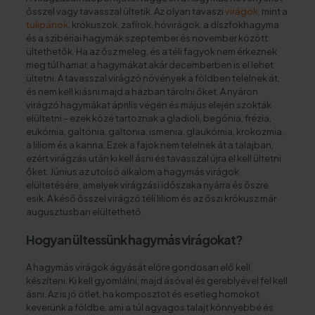
ősszel vagy tavasszal ültetik. Az olyan tavaszi
virágok
, mint a
tulipánok
, krókuszok, zafírok, hóvirágok, a díszfokhagyma
és a szibériai hagymák szeptember és november között
ültethetők. Ha az ősz meleg, és a téli fagyok nem érkeznek
meg túl hamar, a hagymákat akár decemberben is el lehet
ültetni. A tavasszal virágzó növények a földben telelnek át,
és nem kell kiásni majd a házban tárolni őket. A nyáron
virágzó hagymákat április végén és május elején szokták
elültetni – ezek közé tartoznak a gladioli, begónia, frézia,
eukómia, galtónia, galtonia, ismenia, glaukómia, krokozmia,
a liliom és a kanna. Ezek a fajok nem telelnek át a talajban,
ezért virágzás után ki kell ásni és tavasszal újra el kell ültetni
őket. Június az utolsó alkalom a hagymás virágok
elültetésére, amelyek virágzási időszaka nyárra és őszre
esik. A késő ősszel virágzó téli liliom és az őszi krókusz már
augusztusban elültethető.
Hogyan ültessünk hagymás virágokat?
A hagymás virágok ágyását előre gondosan elő kell
készíteni. Ki kell gyomlálni, majd ásóval és gereblyével fel kell
ásni. Az is jó ötlet, ha komposztot és esetleg homokot
keverünk a földbe, ami a túl agyagos talajt könnyebbé és