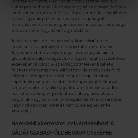
jácintok már március-áprilisban több összetevőből álló
műtrágyát kaphatnak. A tavaszi hagymákat virágzás közben
rendszeresen öntözni kell, és virágzás után el kell távolítani a
fejüket. Így nem pazarolnak energiát az új magok
felnevelésére, és a napsugarakból származó összes energia
a földben lévő hagymákat fogja táplálni.
Júniusban, amikor a tavaszi virágok már elvirágoztak,
távolítsd el a virágfejeket, és hagyd abba az öntözést.
Júliusban várható az olyan hagymás növények, mint a
gladioli és a dáliák virágzása. A virágzás meghosszabbítása
érdekében távolítsd el az elvirágzott fejeket. Ezeket a
fajokat néhány naponta kell öntözni, de aszályos és forró
időben akár naponta is. Júliusban és augusztusban
kaphatnak a virágok további többtápanyagú műtrágyát.
Szeptemberben, az első fagyok után ki kell ásni a földben
nem áttelelő virágok, például a dáliák, a gladiolák és a
begóniák hagymáit. Homokréteg alá temetve, kosarakban
vagy dobozokban, sötét és nem túl meleg helyen kell
áttelelniük.
Ha érdekli a kertészet, ez is érdekelheti:
A
DÁLIÁT SZABADFÖLDBE VAGY CSERÉPBE