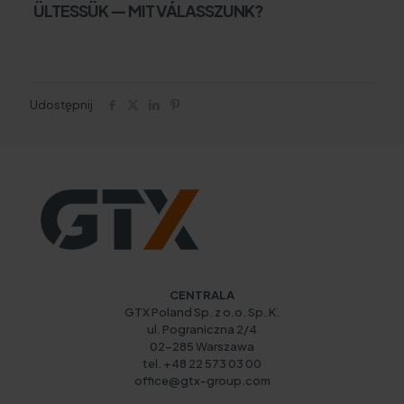
ÜLTESSÜK — MIT VÁLASSZUNK?
Udostępnij
CENTRALA
GTX Poland Sp. z o.o. Sp. K.
ul. Pograniczna 2/4
02-285 Warszawa
tel. +48 22 573 03 00
office@gtx-group.com