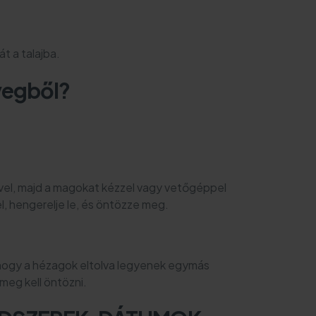
t a talajba.
yegből?
.
yével, majd a magokat kézzel vagy vetőgéppel
l, hengerelje le, és öntözze meg.
 hogy a hézagok eltolva legyenek egymás
meg kell öntözni.