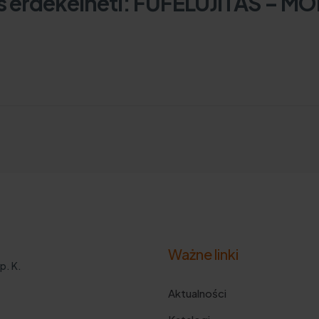
is érdekelheti:
FŰFELÚJÍTÁS – M
Ważne linki
p. K.
Aktualności