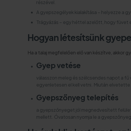
részével.
A gyepszegélyek kialakítása – helyezze a g
Trágyázás – egy héttel azelőtt, hogy füvet
Hogyan létesítsünk gyep
Ha a talaj megfelelően elő van készítve, akkor g
Gyep vetése
válasszon meleg és szélcsendes napot a fű ve
egyenletesen el kell vetni. Miután elvetette
Gyepszőnyeg telepítés
a gyepszőnyeget jól megnedvesített felület
mellett. Óvatosan nyomja le a gyepszőnyeget 