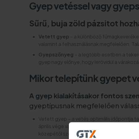
Gyep vetéssel vagy gyep
Sűrű, buja zöld pázsitot hoz
Vetett gyep
– a különböző fűmagkeverékekn
valamint a felhasználásnak megfelelően. T
Gyepszőnyeg
– a legtöbb esetben a teker
gyep nagy előnye, hogy lerövidül a várakozá
Mikor telepítünk gyepet 
A gyep kialakításakor fontos sze
gyeptípusnak megfelelően válas
Vetett gyep – a vetés optimális időpontja ta
április vége vagy május eleje körül következ
közepétől szeptember végéig, amikor már ali