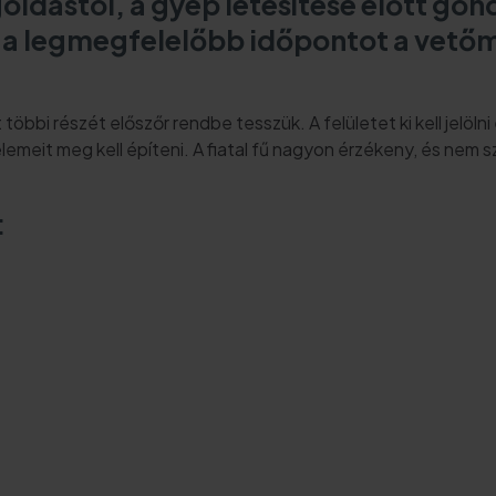
ldástól, a gyep létesítése előtt gondo
ani a legmegfelelőbb időpontot a vet
többi részét előszőr rendbe tesszük. A felületet ki kell jelölni 
emeit meg kell építeni. A fiatal fű nagyon érzékeny, és nem sz
: