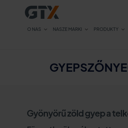
O NAS
NASZE MARKI
PRODUKTY
GYEPSZŐNYEG
Gyönyörű zöld gyep a tel