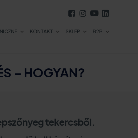
NICZNE
KONTAKT
SKLEP
B2B
ÉS – HOGYAN?
yepszőnyeg tekercsből.