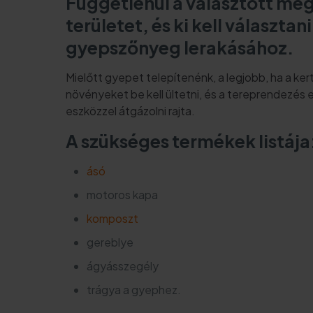
Függetlenül a választott mego
területet, és ki kell választ
gyepszőnyeg lerakásához.
Mielőtt gyepet telepítenénk, a legjobb, ha a kert 
növényeket be kell ültetni, és a tereprendezés el
eszközzel átgázolni rajta.
A szükséges termékek listája
ásó
motoros kapa
komposzt
gereblye
ágyásszegély
trágya a gyephez.