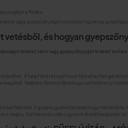
yepszegélyt a földbe.
 elvetné vagy gyepszőnyeget leterítené vigyen be gyeptrágyá
et vetésből, és hogyan gyepszőn
yepmagot el lehet vetni vagy gyepszőnyeget le lehet teríteni
téséhez. A talaj felső rétegét kissé fel kell lazítani gerebl
 a magokat, fedje be őket körülbelül egy centiméternyi földde
re kell fektetni. A gyepet gyepszőnyegből úgy fektesse le,
a talajba. A lefektetés után a gyepet át kell hengerelni, és 