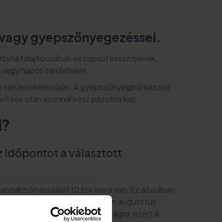
l vagy gyepszőnyegezéssel.
ella talajtípusának és napsütésszintjének,
 vagy napos területekre.
s területeken nőjön. A gyepszőnyegből készült
rítése után azonnal kész pázsitot kap.
l?
 időpontot a választott
appali hőmérséklet 10 fok körül van. Ez általában
 vethet gyepet
, ideális esetben augusztus
ék nagyon érzékenyek a szárazságra, ezért a