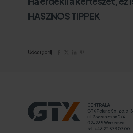
Ha érdekli a kertészet, ez 
HASZNOS TIPPEK
Udostępnij
CENTRALA
GTX Poland Sp. z o.o. S
ul. Pograniczna 2/4
02-285 Warszawa
tel. +48 22 573 03 00