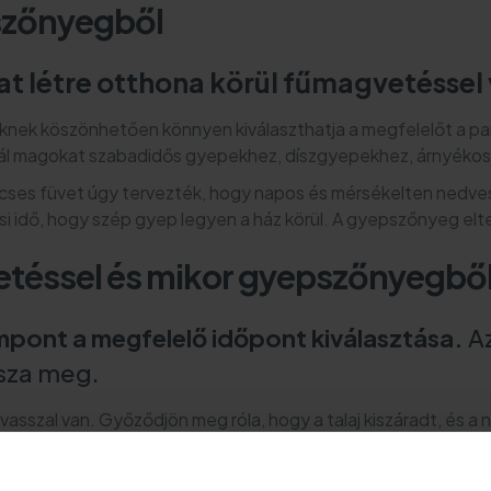
szőnyegből
hat létre otthona körül fűmagvetésse
ek köszönhetően könnyen kiválaszthatja a megfelelőt a parc
alál magokat szabadidős gyepekhez, díszgyepekhez, árnyékos
cses füvet úgy tervezték, hogy napos és mérsékelten nedve
si idő, hogy szép gyep legyen a ház körül. A gyepszőnyeg elte
vetéssel és mikor gyepszőnyegbő
mpont a megfelelő időpont kiválasztása.
Az
sza meg.
vasszal van. Győződjön meg róla, hogy a talaj kiszáradt, és a n
ik be – ekkor van a legjobb idő a fűmagok vetésére.
Nyáron is
g van meleg, és a talaj nedves. Ne feledje, hogy a fűcsemet