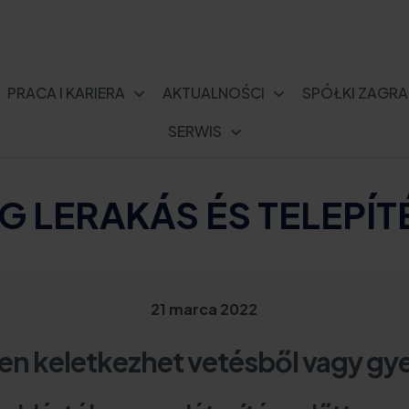
PRACA I KARIERA
AKTUALNOŚCI
SPÓŁKI ZAGRA
SERWIS
 LERAKÁS ÉS TELEPÍT
21 marca 2022
ken keletkezhet vetésből vagy g