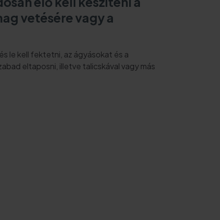
san elő kell készíteni a
őmag vetésére vagy a
és le kell fektetni, az ágyásokat és a
abad eltaposni, illetve talicskával vagy más