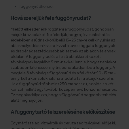
függönyrúdkonzol.
Hová szereljük fel a függönyrudat?
Mielőtt elkezdenénk rögzíteni a függönyrudat, gondosan
mérjük ki az ablakot. Ne feledjük, hogy a jó vizuális hatás
érdekében a rúdnak körülbelül 15-25 cm-re kell kinyúlnia az
ablakmélyedésen kívülre. Ezzel a távolsággal a függönyök
és drapériák esztétikusabbak lesznek az ablakon és annak
oldalán. A függönyrúd és a felső ablakkeret közötti
távolságnak legalább 5 cm-nek kell lennie, hogy az ablakot
szabadon ki lehessen nyitni, és ne akadjon be a függöny. A
megfelelő távolság a függönyrúd és a fal között 10-15 cm –
ennyi kell a konzoloknak, ha a rudat a falra akarjuk szerelni.
Ha a függönyrúd több mint 250 cm hosszú, az oldalsó két
konzol mellett egy további középen lévő konzol is hasznos.
Ez megakadályozza, hogy a függönyrúd nagyobb terhelés
alatt meghajoljon.
A függönytartó felszerelésének előkészítése
Egy mérőszalag, vízmérték és ceruza segítségével jelölje ki,
hogy hova fúrja a csavarfuratokat. Magának a