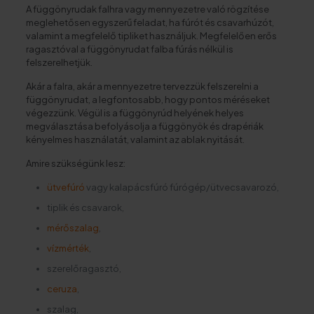
A függönyrudak falhra vagy mennyezetre való rögzítése
meglehetősen egyszerű feladat, ha fúrót és csavarhúzót,
valamint a megfelelő tipliket használjuk. Megfelelően erős
ragasztóval a függönyrudat falba fúrás nélkül is
felszerelhetjük.
Akár a falra, akár a mennyezetre tervezzük felszerelni a
függönyrudat, a legfontosabb, hogy pontos méréseket
végezzünk. Végül is a függönyrúd helyének helyes
megválasztása befolyásolja a függönyök és drapériák
kényelmes használatát, valamint az ablak nyitását.
Amire szükségünk lesz:
ütvefúró
vagy kalapácsfúró fúrógép/ütvecsavarozó,
tiplik és csavarok,
mérőszalag
,
vízmérték
,
szerelőragasztó,
ceruza
,
szalag,