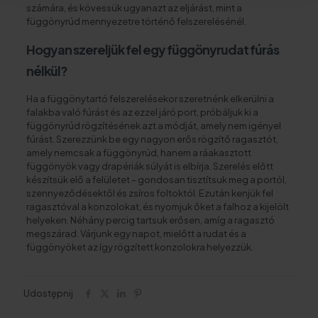
számára, és kövessük ugyanazt az eljárást, mint a
függönyrúd mennyezetre történő felszerelésénél.
Hogyan szereljük fel egy függönyrudat fúrás
nélkül?
Ha a függönytartó felszerelésekor szeretnénk elkerülni a
falakba való fúrást és az ezzel járó port, próbáljuk ki a
függönyrúd rögzítésének azt a módját, amely nem igényel
fúrást. Szerezzünk be egy nagyon erős rögzítő ragasztót,
amely nemcsak a függönyrúd, hanem a ráakasztott
függönyök vagy drapériák súlyát is elbírja. Szerelés előtt
készítsük elő a felületet – gondosan tisztítsuk meg a portól,
szennyeződésektől és zsíros foltoktól. Ezután kenjük fel
ragasztóval a konzolokat, és nyomjuk őket a falhoz a kijelölt
helyeken. Néhány percig tartsuk erősen, amíg a ragasztó
megszárad. Várjunk egy napot, mielőtt a rudat és a
függönyöket az így rögzített konzolokra helyezzük.
Udostępnij