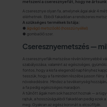
metszeni a cseresznyefát, hogy ne ártsunk 
A cseresznye olyan fa, amelynek ágai akár 4 mé
elérhetnek. Ebből fakadóan a rendszeres metszé
A szükséges termékek listája:
●
ágvágó metszőolló (hosszú nyéllel)
● gombaölő szer.
Cseresznyemetszés — mily
A cseresznyefák metszése révén könnyebbé váli
szabályozása, valamint az egészséges, gyümölcsö
fontos, hogy a kisfa elegendő napfényhez kapjo
tesszük, hogy a fa minden részébe jusson fény. E
növekedésére. Mindez a tevékenység hozzájáru
a fa pedig egészséges maradjon.
A túlnőtt ágak nem sok hasznot hoznak — a rüg
rajtuk, a hosszúságukból fakadóan pedig ezek a h
meg. Gyakran az egész koronát is elcsúfítják.