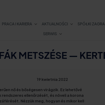
PRACA I KARIERA
AKTUALNOŚCI
SPÓŁKI ZAGRA
SERWIS
ÁK METSZÉSE — KERTÉ
19 kwietnia 2022
rűen nő és bőségesen virágzik. Ez lehetővé
ak rendszeres ellenőrzését, és növeli a korona
záférését. Nézzük meg, hogyan és mikor kell