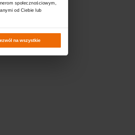
artnerom społecznościowym,
anymi od Ciebie lub
ezwól na wszystkie