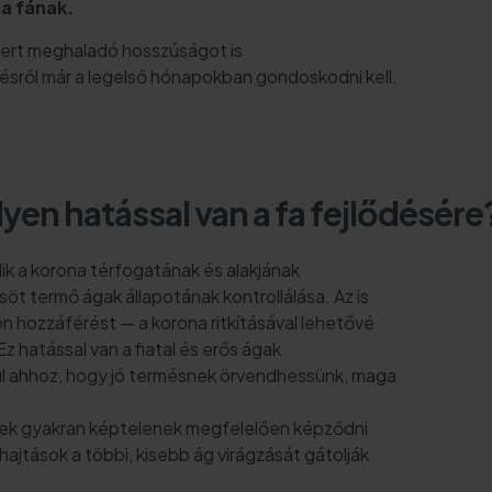
a fának.
tert meghaladó hosszúságot is
sről már a legelső hónapokban gondoskodni kell.
en hatással van a fa fejlődésére
k a korona térfogatának és alakjának
t termő ágak állapotának kontrollálása. Az is
n hozzáférést — a korona ritkításával lehetővé
z hatással van a fiatal és erős ágak
l ahhoz, hogy jó termésnek örvendhessünk, maga
yek gyakran képtelenek megfelelően képződni
ajtások a többi, kisebb ág virágzását gátolják