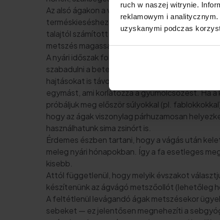
ruch w naszej witrynie. Inf
Az alsó ágakon a virágok túl alacsony szinten nyí
reklamowym i analitycznym. 
terméskieséshez vezet. Ha nem metsszük meg a fá
uzyskanymi podczas korzysta
talajtól számított 1,5-2 m magasságon kezdenek 
metszés magassága attól függ, hogy milyen koro
A nyári időszak folyamán a gyümölcsfát fel kell ké
szabadulni a beteg, száraz ágaktól, illetve azo
hajtásokat is távolítsuk el, amelyek különböző 
egymást, ami korlátozza a gyümölcsözést. Ha a
próbáljuk meg először súlyokkal (pl. fablokkokkal
hogy az ágak viszonylag párhuzamosan helyezked
használhatunk sima zsinórt is.
Érdemes észben tartani, hogy a vágás után kel
meleg nyári hónapokban. Így a fa esetleges me
kisebb.
Attól függetlenül, hogy melyik évszakot választj
készítenünk az ágvágó metszőollót (lehetőleg ho
A feltétlenül levágandó ágak metszésekor ügyel
sebeket — ez jelentősen megnehezíti a sebgyógy