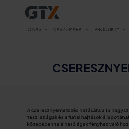
O NAS
NASZE MARKI
PRODUKTY
CSERESZNYEF
A cseresznyemetszés hatására a fa nagysze
teszi az ágak és a fiatal hajtások állapotán
közepében található ágak fényhez való hoz