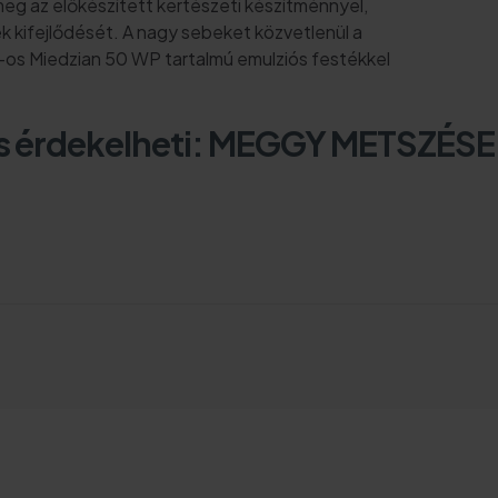
g az előkészített kertészeti készítménnyel,
kifejlődését. A nagy sebeket közvetlenül a
os Miedzian 50 WP tartalmú emulziós festékkel
is érdekelheti:
MEGGY METSZÉSE