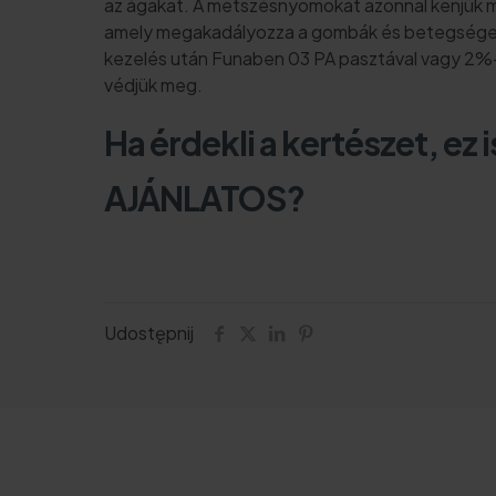
az ágakat. A metszésnyomokat azonnal kenjük me
amely megakadályozza a gombák és betegségek 
kezelés után Funaben 03 PA pasztával vagy 2%-
védjük meg.
Ha érdekli a kertészet, ez 
AJÁNLATOS?
Udostępnij