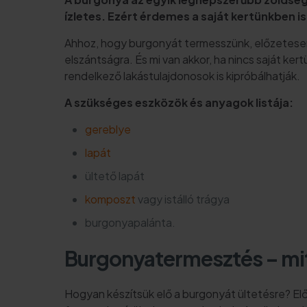
ízletes. Ezért érdemes a saját kertünkben i
Ahhoz, hogy burgonyát termesszünk, előzetesen 
elszántságra. És mi van akkor, ha nincs saját ke
rendelkező lakástulajdonosok is kipróbálhatják.
A szükséges eszközök és anyagok listája:
gereblye
lapát
ültető lapát
komposzt
vagy istálló trágya
burgonyapalánta.
Burgonyatermesztés – mit k
Hogyan készítsük elő a burgonyát ültetésre? Elős