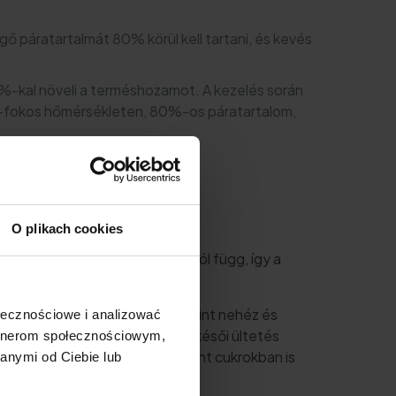
egő páratartalmát 80% körül kell tartani, és kevés
20%-kal növeli a terméshozamot. A kezelés során
us-fokos hőmérsékleten, 80%-os páratartalom,
O plikach cookies
őpont az éghajlati viszonyoktól függ, így a
ájus közepe.
amivel gyorsabban ültethetők, mint nehéz és
ołecznościowe i analizować
őségét is befolyásolja. A túl késői ültetés
artnerom społecznościowym,
anyagokat, valamint a nem kívánt cukrokban is
anymi od Ciebie lub