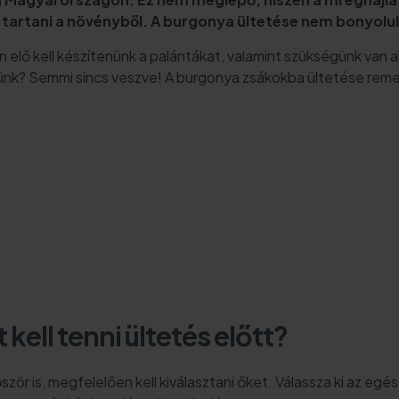
s tartani a növényből. A burgonya ültetése nem bonyolu
elő kell készítenünk a palántákat, valamint szükségünk van a
rtünk? Semmi sincs veszve! A burgonya zsákokba ültetése remek
ell tenni ültetés előtt?
zör is, megfelelően kell kiválasztani őket. Válassza ki az eg