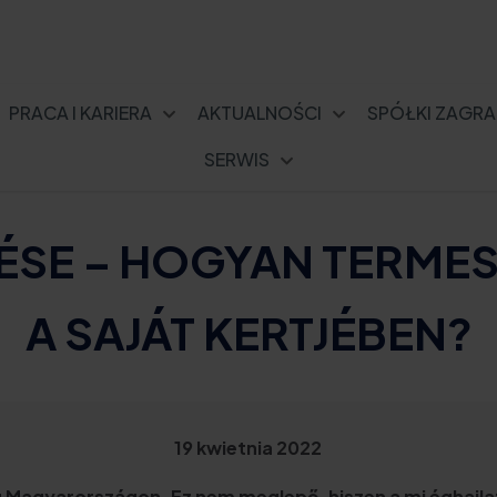
PRACA I KARIERA
AKTUALNOŚCI
SPÓŁKI ZAGRA
SERWIS
ÉSE – HOGYAN TERME
A SAJÁT KERTJÉBEN?
19 kwietnia 2022
g Magyarországon. Ez nem meglepő, hiszen a mi éghajl