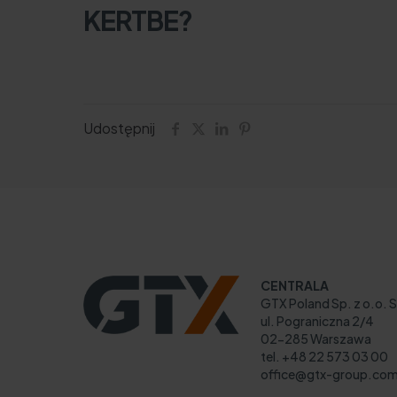
KERTBE?
Udostępnij
CENTRALA
GTX Poland Sp. z o.o. S
ul. Pograniczna 2/4
02-285 Warszawa
tel. +48 22 573 03 00
office@gtx-group.co