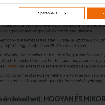
yát?
Spersonalizuj
Z
gióban, és a burgonya készen áll, akkor a megfelelő időben el
jt komposzttal vagy trágyával, keverje a trágyát a talajjal, és 
 távolságban és mélységben lévő ültetőgödrök kiásása.
nem bonyolult kertészeti feladat. Tudnia kell azonban, hogy m
yafajtától függ, és általában 75-90 cm között van.
tatávolsághoz hasonlóan ez a fajtától függ. A megfelelő m
ett ültető felülettől mérve. Fontos tudni, hogy száraz talajon 
lyre
ültetés
késleltetett kelést eredményezhet és a burgonya r
A burgonya termesztésekor ne felejtsük el töltögetést a növén
borítjuk a növekvő burgonyát. A talajjal fedett növények nag
is érdekelheti:
HOGYAN ÉS MIKOR