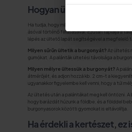
Hogyan ültessük a burgon
Ha tudja, hogy mikor kell burgonyát ültetni a ré
ásóval történő felásásával. Ezután táplálja a tala
lépés az ültető lapát segítségével a megfelelő
Milyen sűrűn ültetik a burgonyát?
Az ültetés 
gumókat. A palánták ültetési távolsága a burgon
Milyen mélyre ültessük a burgonyát?
A palán
átmérőjét, és adjon hozzá kb. 2 cm-t a kiegyenlít
ugyanakkor figyelembe kell venni, hogy a túl mé
Az ültetés után a palántákat meg kell öntözni. 
hogy barázdát húzunk a földbe, és a földdel be
burgonyasorok közötti gyomokat is eltávolítja.
Ha érdekli a kertészet, ez 