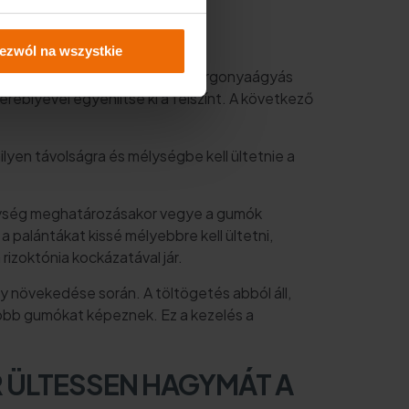
ezwól na wszystkie
kezdheti az ültetést. Kezdje a burgonyaágyás
gereblyével egyenlítse ki a felszínt. A következő
ilyen távolságra és mélységbe kell ültetnie a
élység meghatározásakor vegye a gumók
a palántákat kissé mélyebbre kell ültetni,
izoktónia kockázatával jár.
y növekedése során. A töltögetés abból áll,
yobb gumókat képeznek. Ez a kezelés a
 ÜLTESSEN HAGYMÁT A