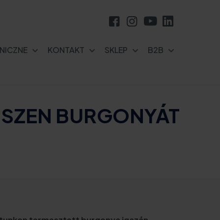
NICZNE
KONTAKT
SKLEP
B2B
SSZEN BURGONYÁT
atunkon termesztett burgonya igazán