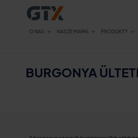
O NAS
NASZE MARKI
PRODUKTY
BURGONYA ÜLTET
A burgonya az egyik legnépszerűbb zöldsé