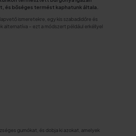
lt, és bőséges termést kaphatunk általa.
lapvető ismeretekre, egy kis szabadidőre és
 alternatíva – ezt a módszert például erkéllyel
észséges gumókat, és dobja ki azokat, amelyek