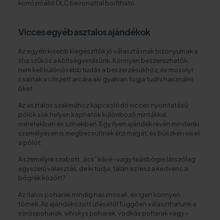
korrózióálló DLC bevonattal borítható.
Vicces egyéb asztalos ajándékok
Az egyéb kisebb kiegészítők jó választásnak bizonyulnak a
sha szűkös a költségvetésünk. Könnyen beszerezhetők,
nem kell különösebb tudás a beszerzésükhöz, és mosolyt
csalnak a címzett arcára aki gyakran fogja tudni használni
őket.
Az asztalos szakmához kapcsolódó vicces nyomtatású
pólók sok helyen kaphatók különböző mintákkal,
méretekben és színekben. Egy ilyen ajándék révén mindenki
személyesen is megbecsültnek érzi magát, és büszkén viseli
a pólót.
A személyre szabott „ács” kávé- vagy teásbögre látszólag
egyszerű választás, de ki tudja, talán ez lesz a kedvenc a
bögrék között?
Az italos poharak mindig hasznosak, és igen könnyen
törnek. Az ajándékozott ízlésétől függően választhatunk a
söröspoharak, whiskys poharak, vodkás poharak vagy –