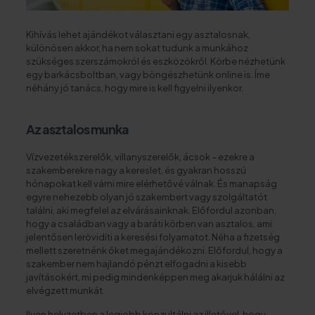
Kihívás lehet ajándékot választani egy asztalosnak,
különösen akkor, ha nem sokat tudunk a munkához
szükséges szerszámokról és eszközökről. Körbe nézhetünk
egy barkácsboltban, vagy böngészhetünk online is. Íme
néhány jó tanács, hogy mire is kell figyelni ilyenkor.
Az asztalos munka
Vízvezetékszerelők, villanyszerelők, ácsok – ezekre a
szakemberekre nagy a kereslet, és gyakran hosszú
hónapokat kell várni mire elérhetővé válnak. És manapság
egyre nehezebb olyan jó szakembert vagy szolgáltatót
találni, aki megfelel az elvárásainknak. Előfordul azonban,
hogy a családban vagy a baráti körben van asztalos, ami
jelentősen lerövidíti a keresési folyamatot. Néha a fizetség
mellett szeretnénk őket megajándékozni. Előfordul, hogy a
szakember nem hajlandó pénzt elfogadni a kisebb
javításokért, mi pedig mindenképpen meg akarjuk hálálni az
elvégzett munkát.
Ilyen helyzetben a legjobb konzultálni az illetővel, hogy