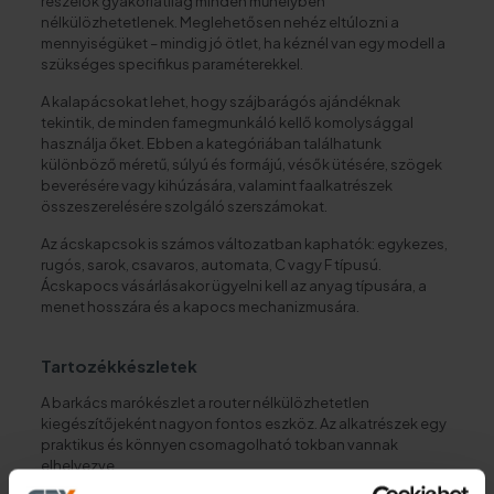
reszelők gyakorlatilag minden műhelyben
nélkülözhetetlenek. Meglehetősen nehéz eltúlozni a
mennyiségüket – mindig jó ötlet, ha kéznél van egy modell a
szükséges specifikus paraméterekkel.
A kalapácsokat lehet, hogy szájbarágós ajándéknak
tekintik, de minden famegmunkáló kellő komolysággal
használja őket. Ebben a kategóriában találhatunk
különböző méretű, súlyú és formájú, vésők ütésére, szögek
beverésére vagy kihúzására, valamint faalkatrészek
összeszerelésére szolgáló szerszámokat.
Az ácskapcsok is számos változatban kaphatók: egykezes,
rugós, sarok, csavaros, automata, C vagy F típusú.
Ácskapocs vásárlásakor ügyelni kell az anyag típusára, a
menet hosszára és a kapocs mechanizmusára.
Tartozékkészletek
A barkács marókészlet a router nélkülözhetetlen
kiegészítőjeként nagyon fontos eszköz. Az alkatrészek egy
praktikus és könnyen csomagolható tokban vannak
elhelyezve.