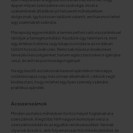
éppen milyen szerszámra van szüksége, mivel a
szakemberek általában jól felszerelt műhelyekben
dolgoznak. Igy biztosan találunk valamit, ami hasznos lehet
egy szakmabeli számára.
Manapság egyre inkább a természethez való visszatéréssel
társítjuk a famegmunkálást. Kezdünk úgy tekinteni rá, mint
egy értékes hobbira vagy kikapcsolódásra az irodában
töltött hosszú órák után. Nemcsak művészi érzékünket,
tervezési készségeinket, hanem egész testünket is igénybe
veszi, és erőt és pontosságot igényel.
Ha egy kezdő asztalosnak keresel ajándékot névnapja,
születésnapja vagy más ünnep alkalmából, cikkünk segít
kiválasztani, hogy mi lehet egy ilyen személy számára
praktikus ajándék.
Ácsszerszámok
Minden asztalos műhelyben fontos helyet foglalnak el a
szerszámok. A legtöbb férfi nagyon komolyan veszi a
szerszámosládát és az egyébb rendszerezőket. Vannak
olyanok ácsok is, akik folyamatosan bővítik készletüket, és