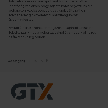
talán ritkábban – a borospoharak közül. Sok üzletben
lehetőség van arra is, hogy saját feliratot helyezzünk el a
poharakon. Az olcsóbb, de kreatívabb változathoz
tervezzük meg és nyomtassuk ki mi magunk az
üvegmatricákat.
Amikor átadjuk a nehezen megszerzett ajándékunkat, ne
feledkezzünk meg a meleg szavakról és a mosolyról – ezek
számítanak a legjobban.
Udostępnij