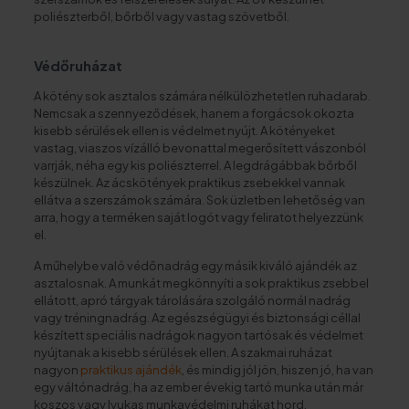
poliészterből, bőrből vagy vastag szövetből.
Védőruházat
A kötény sok asztalos számára nélkülözhetetlen ruhadarab.
Nemcsak a szennyeződések, hanem a forgácsok okozta
kisebb sérülések ellen is védelmet nyújt. A kötényeket
vastag, viaszos vízálló bevonattal megerősített vászonból
varrják, néha egy kis poliészterrel. A legdrágábbak bőrből
készülnek. Az ácskötények praktikus zsebekkel vannak
ellátva a szerszámok számára. Sok üzletben lehetőség van
arra, hogy a terméken saját logót vagy feliratot helyezzünk
el.
A műhelybe való védőnadrág egy másik kiváló ajándék az
asztalosnak. A munkát megkönnyíti a sok praktikus zsebbel
ellátott, apró tárgyak tárolására szolgáló normál nadrág
vagy tréningnadrág. Az egészségügyi és biztonsági céllal
készített speciális nadrágok nagyon tartósak és védelmet
nyújtanak a kisebb sérülések ellen. A szakmai ruházat
nagyon
praktikus ajándék
, és mindig jól jön, hiszen jó, ha van
egy váltónadrág, ha az ember évekig tartó munka után már
koszos vagy lyukas munkavédelmi ruhákat hord.