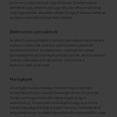
soha nincs elég vésőjük vagy fűrészük. Emellett egyes
termékek vagy alkatrészeik egy idő után elhasználódnak
vagy egyszerűen elavulttá válnak. Ez egy jó alkalom lehet az
asztalos szerszámtárának feltöltésére.
Elektromos szerszámok
Az ebből a kategóriából származó ajándékok alkalmasak a
barkács hobbisták számára, akik bővíteni szeretnék
munkaterületüket. Az elektromos szerszámok sokkal
gyorsabbá teszik a famegmunkálást annak, aki már ismeri a
barkácsolás alapvető relytelmeit. Lássuk mik a
legfontosabb eszközök.
Marógépek
A marógép kiválasztásakor nézzük meg a maximális
motorteljesítményt a kívánt árkategóriában. Ez az érték
határozza meg a maximális sebességet és így a
teljesítményt. A szerszám minőségét a nagy és pontos
marási mélység tartomány is jelzi. Hasznos tartozék lehet
még például egy további háromlépcsős mélységállító vagy