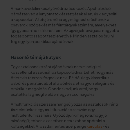
A munkavédelmi kesztyű védi az ács kezét. A puha belső
párnázás véd a lenyomatok és rezgések ellen, és kiegyenlíti
a kopásokat. A tetejére néha egy mágnest erősítenek a
csavarok, szögek és más fémtárgyak számára, amelyekhez
így gyorsan hozzá lehet férni. Az ujjvégek levágása nagyobb
fogáspontosságot tesz lehetővé. Minden asztalos örülni
fog egy ilyen praktikus ajándéknak.
Hasonló témájú kütyük
Egy asztalosnak szánt ajándéknak nem mindig kell
közvetlenül a szakmához kapcsolódnia. Lehet, hogy más
ötletek is tetszeni fognak a neki. Például egy klasszikus
övből és pénztárcából álló bőrkészlet nagyon elegáns és
praktikus megoldás. Gondoskodjunk arról, hogy
esztétikailag megfelelően legyen csomagolva.
A multifunkciós szerszám hangsúlyozza az asztalosok iránti
tiszteletünket: egy multifunkciós szerszám egy
multitalentum számára. Győződjünk meg róla, hogy jó
minőségű; ebben az esetben nem szabad spórolni a
költségekkel. A rozsdamentes acél penge
karcolás
– és