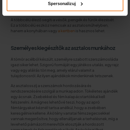
Spersonalizuj
illesztőszerszámot, különböző méretű tipliket, fafúrót,
jelölőket, ütközőket és néha speciális ragasztót.
A többcélú élező segíti a vésők, pengék és fúrók élezését.
Ez a többcélú eszköz nemcsak az asztalosműhelyben,
hanem a konyhában vagy
a kertben
is hasznos lehet.
Személyes kiegészítők az asztalos munkához
A tömör acélból készült, személyre szabott szerszámosláda
igazi siker lehet. Szigorú formáját egy játékos utalás, egy rajz
vagy egy aláírás töri meg, amely elárul valamit a
tulajdonosról. Az ilyen ajándékok mindenkinek tetszenek.
Az asztalosszíj a szerszámok hordozására és
rendszerezésére szolgál a munkapadon. Tökéletes ajándék
egy ácsnak. Zsebekkel és fém kalapácstartókkal kell
felszerelni. A mágnes lehetővé teszi, hogy az apró
fémtárgyakat kéznél tartsa anélkül, hogy a zsebében
keresgélnie kellene. A kötény varratai fémszegecsekkel
vannak megerősítve, hogy ellenálljanak a terhelésnek, míg a
levehető párnázott merevítők elosztják a hordozott
szerszámok és felszerelések súlyát. Az öv készülhet