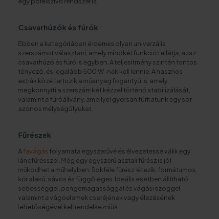
egy porelszívó rendszer is.
Csavarhúzók és fúrók
Ebben a kategóriában érdemes olyan univerzális
szerszámot választani, amely mindkét funkciót ellátja, azaz
csavarhúzó és fúró is egyben. A teljesítmény szintén fontos
tényező, és legalább 500 W-nak kell lennie. A hasznos
extrák közé tartozik a műanyag fogantyú is, amely
megkönnyíti a szerszám két kézzel történő stabilizálását,
valamint a fúróállvány, amellyel gyorsan fúrhatunk egy sor
azonos mélységű lyukat.
Fűrészek
A
favágás
folyamata egyszerűvé és élvezetessé válik egy
láncfűrésszel. Még egy egyszerű asztali fűrész is jól
működhet a műhelyben. Sokféle fűrész létezik: formátumos,
kör alakú, sávos és függőleges. Ideális esetben állítható
sebességgel, pengemagassággal és vágási szöggel,
valamint a vágóelemek cseréjének vagy élezésének
lehetőségével kell rendelkezniük.