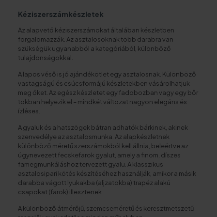
Kéziszerszámkészletek
Az alapvető kéziszerszámokat általában készletben
forgalomazzák. Az asztalosoknak több darabra van
szükségük ugyanabból a kategóriából, különböző
tulajdonságokkal.
A lapos véső is jó ajándékötlet egy asztalosnak. Különböző
vastagságú és csúcsformájú készletekben vásárolhatjuk
meg őket. Az egész készletet egy fadobozban vagy egy bőr
tokban helyezik el – mindkét változat nagyon elegáns és
ízléses.
A gyaluk és a hatszögek bátran adhatók bárkinek, akinek
szenvedélye az asztalosmunka. Az alapkészletnek
különböző méretű szerszámokból kell állnia, beleértve az
úgynevezett fecskefarok gyalut, amely a finom, díszes
famegmunkáláshoz tervezett gyalu. A klasszikus
asztalosipari kötés készítéséhez használják, amikor a másik
darabba vágott lyukakba (aljzatokba) trapéz alakú
csapokat (farok) illesztenek.
A különböző átmérőjű, szemcseméretű és keresztmetszetű