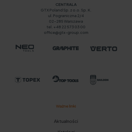
CENTRALA
GTX Poland Sp. z o.o. Sp. K.
ul. Pograniczna 2/4
02-285 Warszawa
tel. +48 22 573 03 00
office@gtx-group.com
Ważne linki
Aktualności
Katalogi