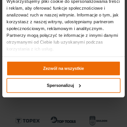
Wykorzystujemy pliki cookie do spersonalizowania treści
i reklam, aby oferować funkcje społecznościowe i
analizować ruch w naszej witrynie. Informacje o tym, jak
korzystasz z naszej witryny, udostępniamy partnerom
społecznościowym, reklamowym i analitycznym.
Partnerzy mogą połączyć te informacje z innymi danymi
CENTRALA
otrzymanymi od Ciebie lub uzyskanymi podczas
GTX Poland Sp. z o.o. Sp. K.
ul. Pograniczna 2/4
korzystania z ich usług.
02-285 Warszawa
tel. +48 22 573 03 00
office@gtx-group.com
Zezwól na wszystkie
Spersonalizuj