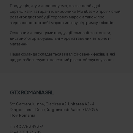
Продукція, яку ми пропонуємо, має всі необхідні
сертифікати та гарантію виробника. Ми дбаємо про якісний
розвиток дистрибуції торгових марок, а також про
задоволення потреб і маркетингову підтримку клієнтів.
Основними покупцями продукції компанії є оптовики,
дистриб'ютори, будівельні мережі та великі інтернет-
магазини.
Наша команда складається з кваліфікованих фахівців, які
щодня забезпечують належний рівень обслуговування.
GTX ROMANIA SRL
Str. Carpenului nr.4, Cladirea A2, Unitatea A2-4
Dragomiresti-Deal (Dragomiresti-Vale) – 077096
Ilfov, Romania
T: +40 775 349 376
F: +40 314 335 115