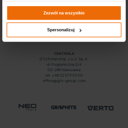
Zezwól na wszystkie
Spersonalizuj
CENTRALA
GTX Poland Sp. z o.o. Sp. K.
ul. Pograniczna 2/4
02-285 Warszawa
tel. +48 22 573 03 00
office@gtx-group.com