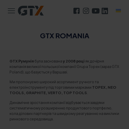
GTX ROMANIA
GTX Румунія
була заснована
у 2008 році
як дочірня
компанія великої польської компанії Grupa Topex (зараз GTX
Poland), що базується у Варшаві.
Ми пропонуємо широкий асортимент ручного та
електроінструменту під торговими марками
TOPEX, NEO
TOOLS, GRAPHITE, VERTO, TOP TOOLS
.
Динамічне зростання компанії відбувається завдяки
систематичному розширенню продуктового портфелю,
кола ділових партнерів та швидкому реагуванню на виклики
ринкового середовища.