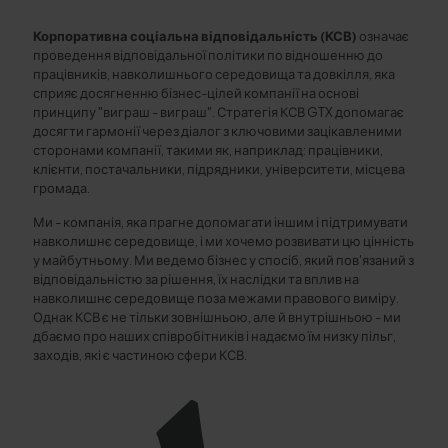
Корпоративна соціальна відповідальність (КСВ)
означає
проведення відповідальної політики по відношенню до
працівників, навколишнього середовища та довкілля, яка
сприяє досягненню бізнес-цілей компанії на основі
принципу "виграш - виграш". Стратегія КСВ GTX допомагає
досягти гармонії через діалог з ключовими зацікавленими
сторонами компанії, такими як, наприклад: працівники,
клієнти, постачальники, підрядники, університети, місцева
громада.
Ми - компанія, яка прагне допомагати іншим і підтримувати
навколишнє середовище, і ми хочемо розвивати цю цінність
у майбутньому. Ми ведемо бізнес у спосіб, який пов'язаний з
відповідальністю за рішення, їх наслідки та вплив на
навколишнє середовище поза межами правового виміру.
Однак КСВ є не тільки зовнішньою, але й внутрішньою - ми
дбаємо про наших співробітників і надаємо їм низку пільг,
заходів, які є частиною сфери КСВ.