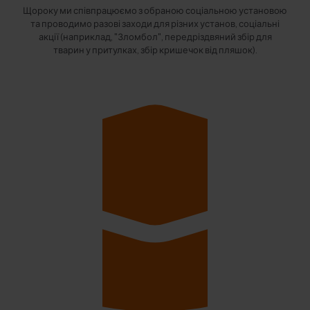
Щороку ми співпрацюємо з обраною соціальною установою
та проводимо разові заходи для різних установ, соціальні
акції (наприклад, "Зломбол", передріздвяний збір для
тварин у притулках, збір кришечок від пляшок).