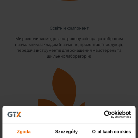
Освітній компонент
Ми розпочинаємо довгострокову співпрацю з обраним
навчальним закладом (навчання, презентації продукції,
передача інструментів для оснащення майстерень та
шкільних лабораторій)
Zgoda
Szczegóły
O plikach cookies