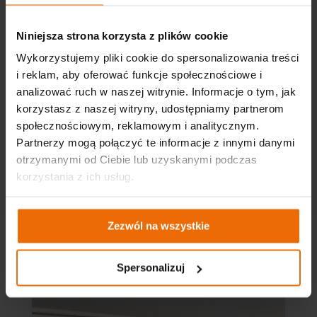
Niniejsza strona korzysta z plików cookie
Wykorzystujemy pliki cookie do spersonalizowania treści
i reklam, aby oferować funkcje społecznościowe i
analizować ruch w naszej witrynie. Informacje o tym, jak
korzystasz z naszej witryny, udostępniamy partnerom
społecznościowym, reklamowym i analitycznym.
Partnerzy mogą połączyć te informacje z innymi danymi
Екологічний компонент
otrzymanymi od Ciebie lub uzyskanymi podczas
Ми проводимо різні заходи, пов'язані із захистом
korzystania z ich usług.
навколишнього середовища (наприклад, День без авто,
Кліматичний пікнік)
Zezwól na wszystkie
Галерея
Spersonalizuj