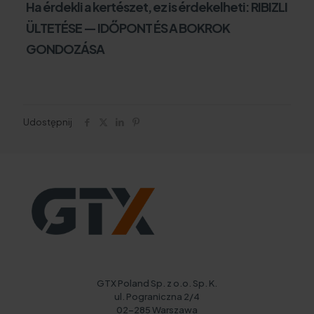
Ha érdekli a kertészet, ez is érdekelheti:
RIBIZLI
ÜLTETÉSE — IDŐPONT ÉS A BOKROK
GONDOZÁSA
Udostępnij
GTX Poland Sp. z o.o. Sp. K.
ul. Pograniczna 2/4
02-285 Warszawa