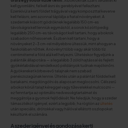
órára egy vödör vízbe tenni.
A bokroknak szánt területet ki
kell gyomlálni, fel kell ásni és gereblyével fellazítani.
Ezenkívül a kerti földet trágyával vagy komposzttal keverve
kell felásni, ami azonnal táplálja a fiatal növényeket. A
szedernek kiásott gödröknek legalább 150 cm-es
távolságra kell lenniük egymástól, a sorok között pedig
legalább 250 cm-es távolságot kell tartani, hogy a bokrok
szabadon nőhessenek. Észben kell tartani, hogy a
növényeket 2-3 cm-rel mélyebbre ültessük, mint ahogyan a
faiskolában nőttek. A növényt több vagy akár több tíz
centiméterrel a föld alá kell helyezni. Ültetéskor figyeljünk a
palánták állapotára — a legalább 3 zöld hajtással és fejlett
gyökérlabdával rendelkező példányok tudnak majd kinőni.
A gyökereket körbevevő talajnak nem szabad
penészszagúnak lennie. Ültetés után a palántát földdel kell
betakarni, megdöngölni és alaposan meglocsolni. Célszerű
a bokor körüli talajt kéreggel vagy tűlevelekkel mulcsozni —
ez fenntartja az optimális nedvességtartalmat és
meggátolja a gyomok fejlődését. Ne feledjük, hogy a szeder
támasztékot igényel, ezért a legjobb, ha rögtön az
ültetés
után speciális, drótokkal vagy hálóval ellátott oszlopokat
készítünk el számára.
A szeder igényei és gondozása kerti