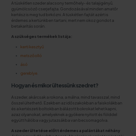
A tüskétlen szeder alacsony termőhely- és talajigényű,
gyümölcsöző cserjefajta. Gondozásával minden amatőr
kertész is meg tud birkózni. A tüskétlen fajtát azért is
érdemes a kertünkben tartani, mert nem okoz gondot a
betakarítás során.
A szükséges termékek listája:
kerti kesztyű
metszőolló
ásó
gereblye
.
Hogyan és mikor ültessünk szedret?
A szeder, akárcsak a rokona, a málna, mind tavasszal, mind
ősszel ültethető. Ezekben az időszakokban a faiskolákban
és a kertészeti boltokban bálázott bokrokat lehet kapni,
azaz olyanokat, amelyeknek a gyökere nyitott és földdel
együtt hálóba vagy jutazsákba van becsomagolva.
A szeder ültetése előtt érdemes a palántákat néhány