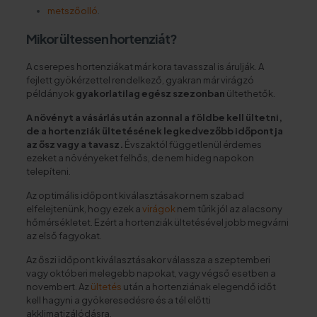
metszőolló
.
Mikor ültessen hortenziát?
A cserepes hortenziákat már kora tavasszal is árulják. A
fejlett gyökérzettel rendelkező, gyakran már virágzó
példányok
gyakorlatilag egész szezonban
ültethetők.
A növényt a vásárlás után azonnal a földbe kell ültetni,
de a hortenziák ültetésének legkedvezőbb időpontja
az ősz vagy a tavasz.
Évszaktól függetlenül érdemes
ezeket a növényeket felhős, de nem hideg napokon
telepíteni.
Az optimális időpont kiválasztásakor nem szabad
elfelejtenünk, hogy ezek a
virágok
nem tűrik jól az alacsony
hőmérsékletet. Ezért a hortenziák ültetésével jobb megvárni
az első fagyokat.
Az őszi időpont kiválasztásakor válassza a szeptemberi
vagy októberi melegebb napokat, vagy végső esetben a
novembert. Az
ültetés
után a hortenziának elegendő időt
kell hagyni a gyökeresedésre és a tél előtti
akklimatizálódásra.