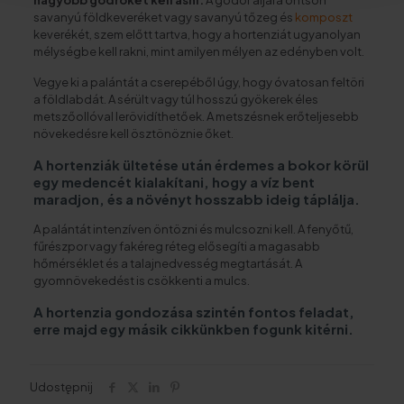
nagyobb gödröket kell ásni.
A gödör aljára öntsön
savanyú földkeveréket vagy savanyú tőzeg és
komposzt
keverékét, szem előtt tartva, hogy a hortenziát ugyanolyan
mélységbe kell rakni, mint amilyen mélyen az edényben volt.
Vegye ki a palántát a cserepéből úgy, hogy óvatosan feltöri
a földlabdát. A sérült vagy túl hosszú gyökerek éles
metszőollóval lerövidíthetőek. A metszésnek erőteljesebb
növekedésre kell ösztönöznie őket.
A hortenziák ültetése után érdemes a bokor körül
egy medencét kialakítani, hogy a víz bent
maradjon, és a növényt hosszabb ideig táplálja.
A palántát intenzíven öntözni és mulcsozni kell. A fenyőtű,
fűrészpor vagy fakéreg réteg elősegíti a magasabb
hőmérséklet és a talajnedvesség megtartását. A
gyomnövekedést is csökkenti a mulcs.
A hortenzia gondozása szintén fontos feladat,
erre majd egy másik cikkünkben fogunk kitérni.
Udostępnij