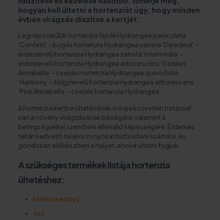
időzítése és kezelése hasonló. Ismerje meg,
hogyan kell ültetni a hortenziát úgy, hogy minden
évben virágzás díszítse a kertjét.
Legnépszerűbb hortenzia fajták Hydrangea paniculata
‘Confetti’ – bugás hortenzia Hydrangea serrata ‘Daredevil’ –
érdeslevelű hortenzia Hydrangea serrata ‘Intermedia’ –
érdeslevelű hortenzia Hydrangea arborescens ‘Golden
Annabelle’ – cserjés hortenzia Hydrangea quercifolia
‘Harmony’ – tölgylevelű hortenzia Hydrangea arborescens
‘Pink Annabelle’ – cserjés hortenzia Hydrangea
A hortenzia kertbe ültetésének módja közvetlen hatással
van a növény virágzásának bőségére, valamint a
betegségekkel szembeni ellenálló képességére. Érdemes
tehát kedvező talajviszonyokat biztosítani számára, és
gondosan előkészíteni a helyet, ahová ültetni fogjuk.
A szükséges termékek listája hortenzia
ültetéshez:
kertészkesztyű
ásó