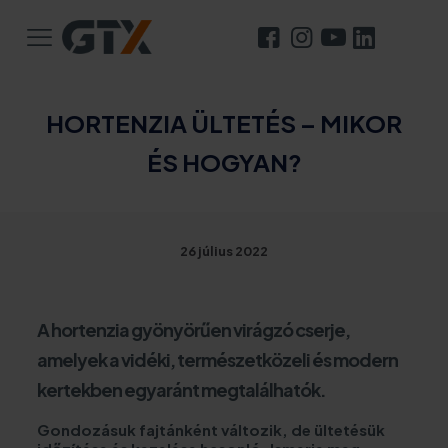
HORTENZIA ÜLTETÉS – MIKOR
ÉS HOGYAN?
26 július 2022
A hortenzia gyönyörűen virágzó cserje,
amelyek a vidéki, természetközeli és modern
kertekben egyaránt megtalálhatók.
Gondozásuk fajtánként változik, de ültetésük