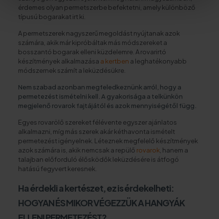
érdemes olyan permetszerbe befektetni, amely különböző
típusú bogarakat irt ki.
A permetszerek nagyszerű megoldást nyújtanak azok
számára, akik már kipróbáltak más módszereket a
bosszantó bogarak elleni küzdelemre. A rovarirtó
készítmények alkalmazása
a kertben
a leghatékonyabb
módszernek számít a leküzdésükre.
Nem szabad azonban megfeledkeznünk arról, hogy a
permetezést ismételni kell. A gyakorisága a telkünkön
megjelenő rovarok fajtájától és azok mennyiségétől függ.
Egyes rovarölő szereket félévente egyszer ajánlatos
alkalmazni, míg más szerek akár kéthavonta ismételt
permetezést igényelnek. Léteznek megfelelő készítmények
azok számára is, akik nemcsak a repülő
rovarok
, hanem a
talajban előforduló élősködők leküzdésére is átfogó
hatású fegyvert keresnek.
Ha érdekli a kertészet, ez is érdekelheti:
HOGYAN ÉS MIKOR VÉGEZZÜK A HANGYÁK
ELLENI PERMETEZÉST?