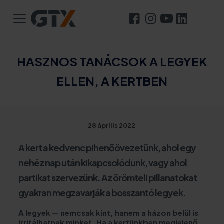
HASZNOS TANÁCSOK A LEGYEK
ELLEN, A KERTBEN
28 április 2022
A kert a kedvenc pihenőövezetünk, ahol egy
nehéz nap után kikapcsolódunk, vagy ahol
partikat szervezünk. Az örömteli pillanatokat
gyakran megzavarják a bosszantó legyek.
A legyek — nemcsak kint, hanem a házon belül is
irritálhatnak minket. Ha a kertünkben megjelenő