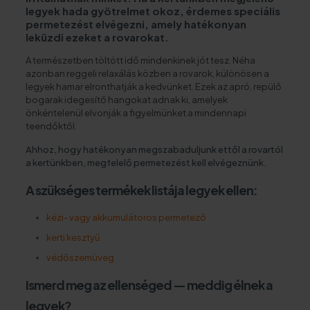
legyek hada gyötrelmet okoz, érdemes speciális
permetezést elvégezni, amely hatékonyan
leküzdi ezeket a rovarokat.
A természetben töltött idő mindenkinek jót tesz. Néha
azonban reggeli relaxálás közben a rovarok, különösen a
legyek hamar elronthatják a kedvünket. Ezek az apró, repülő
bogarak idegesítő hangokat adnak ki, amelyek
önkéntelenül elvonják a figyelmünket a mindennapi
teendőktől.
Ahhoz, hogy hatékonyan megszabaduljunk ettől a rovartól
a kertünkben, megfelelő permetezést kell elvégeznünk.
A szükséges termékek listája legyek ellen:
kézi- vagy akkumulátoros permetező
kerti kesztyű
védőszemüveg
Ismerd meg az ellenséged — meddig élnek a
legyek?