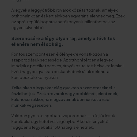
A legyek a leggyötrőbb rovarok közé tartoznak, amelyek
otthonainkban és kertjeinkben egyaránt jelennek meg. Ezek
az apró, repülő bogarak hatékonyan kibillenthetnek az
egyensúlyunkból.
Szerencsére a légy olyan faj, amely a tévhitek
ellenére nem él sokáig.
Fontos szempont ezen élőlényekre vonatkozóan a
szaporodásuk sebessége. Az otthoni térben a legyek
imádják a petéiket nedves, árnyékos, rejtett helyekre lerakni.
Ezért nagyon gyakran bukkanhatunk rájuk például a
komposztáló környékén.
Telkeinken a legyeket elég gyakran a szemeteseknél is
észlelhetjük. Ezek a rovarok nagy problémát jelentenek,
különösen akkor, ha megzavarnak bennünket a napi
munkák végzésében.
Valóban gyors tempóban szaporodnak — a fejlődésük
körülbelül egy hetet vesz igénybe. A körülményektől
függően a legyek akár 30 napig is élhetnek.