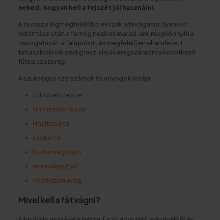
neked, hogyan kell a fejszét jól használni.
A tavasz a legmegfelelőbb évszak a favágásra. Ilyenkor
kidöntése után a fa még nedves marad, ami megkönnyíti a
hasogatását, a felaprított és megfelelően elrendezett
fahasáboknak pedig lesz idejük megszáradni a következő
fűtési szezonig.
A szükséges szerszámok és anyagok listája:
többcélú fejsze
Univerzális fejsze
Hasítóbalta
szekerce
biztonsági cipő
munkakesztyű
védőszemüveg.
Mivel kell a fát vágni?
A favágás eszköze a fejsze. Ez az egyszerű, egy nyélből és