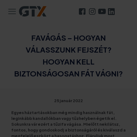
FAVÁGÁS – HOGYAN
VÁLASSZUNK FEJSZÉT?
HOGYAN KELL
BIZTONSÁGOSAN FÁT VÁGNI?
25 január 2022
Egyes háztartásokban még mindig használnak fát,
leginkább kandallókban vagy tűzhelyben égetik el.
Sokunkra vár ezért a tűzifa vágása. Mielőtt nekilátsz,
fontos, hogy gondoskodj a biztonságáról és kiválaszd a
megfelelő eszközt a hasogatáshoz. Eláruljuk most