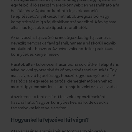
egy fejből álló szerszám a legkönnyebben használható a fa
hasításához. A piacon kapható fejszék hasonló
felépítésűek. A nyél készülhet fából, üvegszálból vagy
kompozitból, míg a fej általában szénacélból. A favágásra
alkalmas fejszék több típusba sorolhatók.
Az univerzális fejsze (néha mezőgazdasági fejszének is
nevezik) nemcsak a favágásnál, hanem a ház körüli egyéb
munkáknál is hasznos. Az univerzális modellek praktikusak,
könnyűek és kényelmesek.
Hasítóbalta – különösen hasznos, ha sok fát kell felaprítani,
mivel sokkal gyorsabbá és könnyebbé teszi a munkát. Egy
masszív, rövid fejből és egy hosszú, egyenes nyélből áll. A
hasítóbalta egy erős és tartós, de meglehetősen nehéz
modell, így nem mindenki tudja majd kezelni ezt az eszközt.
A szekerce – a fent említett fejszék kiegészítéseként
használható. Nagyon könnyű és kézreálló, de csak kis
fadarabokat lehet vele aprítani.
Hogyan kell a fejszével fát vágni?
A fa vágásánál, aprításánál legfontosabb tényező a