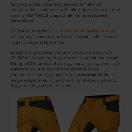
lengyel piac legjobban megtervezett termékeit és
szolgáltatásait mérlegelte. A „Munka és iroda” kategóriában
ismét a
NEO TOOLS csapatának formatervezését
ismerték el
.
Ezúttal a mustárszínű
OUTDOOR munkanadrág (81-291)
,
amelyet kiváló minőség, profilozott térdek, szellőző szárak
vagy sok tágas zseb jellemez.
Ez egy lenyűgöző elismerés, amely lehetővé teszi a NEO
TOOLS márka számára, hogy használja a
„Finalista-Good
Design 2024
” emblémát, és hogy terjessze a figyelmet saját
egészségügyi és biztonsági ruházatának egyedi
formatervezésére. Alig várjuk, hogy a
november 6-án
megrendezésre kerülő döntő során ismét értesüljünk arról,
hogy a verseny győztesei lettünk.