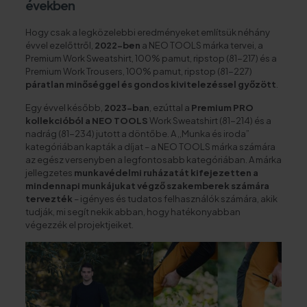
években
Hogy csak a legközelebbi eredményeket említsük néhány
évvel ezelőttről,
2022-ben
a NEO TOOLS márka tervei, a
Premium Work Sweatshirt, 100% pamut, ripstop (81-217) és a
Premium Work Trousers, 100% pamut, ripstop (81-227)
páratlan minőséggel
és gondos kivitelezéssel
győzött
.
Egy évvel később,
2023-ban
, ezúttal a
Premium PRO
kollekcióból a NEO TOOLS
Work Sweatshirt (81-214) és a
nadrág (81-234) jutott a döntőbe. A ,,Munka és iroda”
kategóriában kapták a díjat – a NEO TOOLS márka számára
az egész versenyben a legfontosabb kategóriában. A márka
jellegzetes
munkavédelmi ruházatát kifejezetten a
mindennapi munkájukat végző szakemberek számára
tervezték
– igényes és tudatos felhasználók számára, akik
tudják, mi segít nekik abban, hogy hatékonyabban
végezzék el projektjeiket.