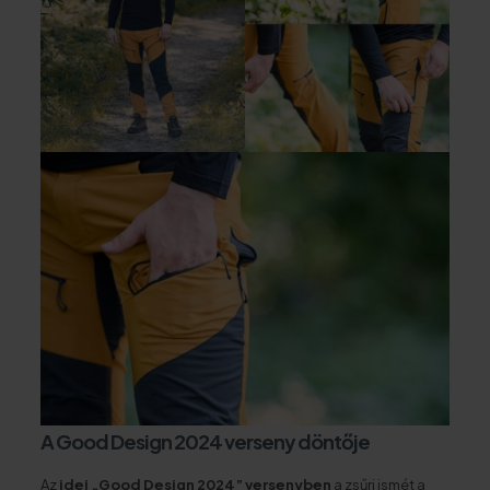
A Good Design 2024 verseny döntője
Az
idei „Good Design 2024” versenyben
a zsűri ismét a