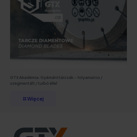
GTX Akadémia: Gyémánttárcsák – folyamatos /
szegmentált / turbó éllel
Więcej