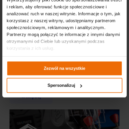
i reklam, aby oferować funkcje społecznościowe i
analizować ruch w naszej witrynie. Informacje o tym, jak
korzystasz z naszej witryny, udostępniamy partnerom
społecznościowym, reklamowym i analitycznym.
Partnerzy mogą połączyć te informacje z innymi danymi
otrzymanymi od Ciebie lub uzyskanymi podczas
korzystania z ich usług.
Zezwól na wszystkie
MOTO 2026 katalógus – átfogó felszerelés egy modern
műhely számára
Spersonalizuj
Więcej