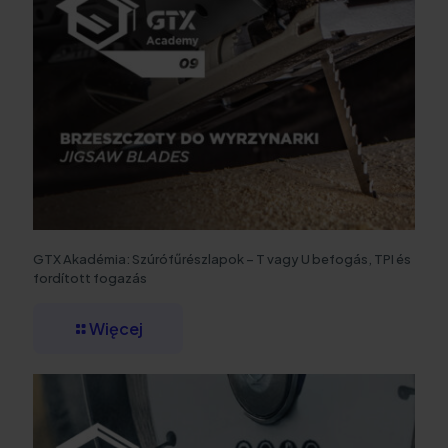
GTX Akadémia: Szúrófűrészlapok – T vagy U befogás, TPI és
fordított fogazás
Więcej