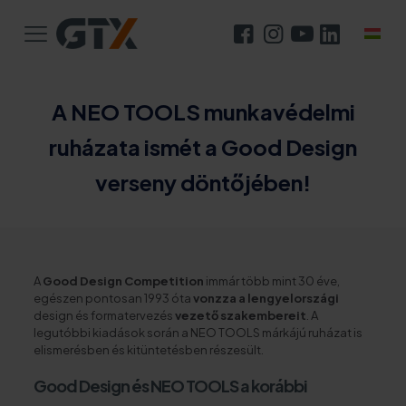
A NEO TOOLS munkavédelmi
ruházata ismét a Good Design
verseny döntőjében!
A
Good Design Competition
immár több mint 30 éve,
egészen pontosan 1993 óta
vonzza a lengyelországi
design és formatervezés
vezető szakembereit
. A
legutóbbi kiadások során a NEO TOOLS márkájú ruházat is
elismerésben és kitüntetésben részesült.
Good Design és NEO TOOLS a korábbi