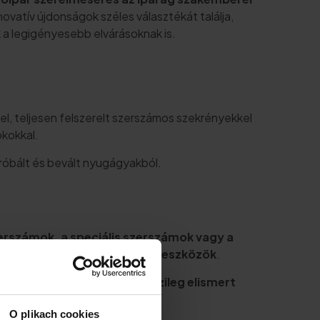
nnovatív újdonságok széles választékát találja,
a legigényesebb elvárásoknak is.
l, teljesen felszerelt szerszámos szekrényekkel
kokkal.
róbált és bevált nyugágyakból.
rszámok, a speciális szerszámok vagy a
s találhatók
nélkülözhetetlen eszközök
.
célú,
díjnyertes és nemzetközileg elismert
O plikach cookies