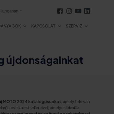
Hungarian
ÓANYAGOK
KAPCSOLAT
SZERVIZ
g újdonságainkat
új MOTO 2024 katalógusunkat
, amely tele van
elmúlt évek bestsellereivel, amelyek
ideális
tóipar szerelmesei és az iparág szakemberei