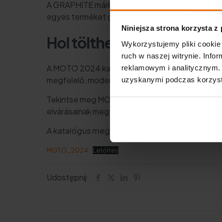
A GRAPHITE márka viszont
olyan bevált elekt
egyes terméket gondosan válogattunk ki a le
Niniejsza strona korzysta z
Hol töltheti le autóipari 
Wykorzystujemy pliki cookie 
ruch w naszej witrynie. Inf
A MOTO 2024 katalógus nemcsak a legújabb t
reklamowym i analitycznym. 
megfelelő, modern szerszámokat, valamint
olya
uzyskanymi podczas korzysta
Tekintse meg MOTO 2024 katalógusunkat, és m
elvárásainak megfelelnek.
A katalógus megtekinthető alább, vagy letölthet
MOTO_2024
Letöltés
Udostępnij