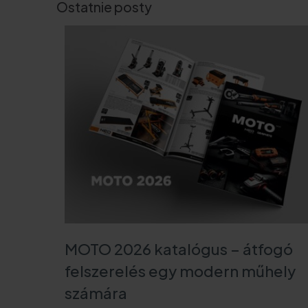
Ostatnie posty
GTX Poland Sp. z o.o. S
ul. Pograniczna 2/4
02-285 Warszawa
tel. +48 22 573 03 00
office@gtx-group.co
MOTO 2026 katalógus – átfogó
felszerelés egy modern műhely
számára