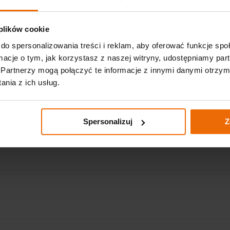
romos szerszámok és tartozékok választékát kínálja
, am
gmagasabb minőség és megbízhatóság érdekében.
 plików cookie
katalógusunkat?
do spersonalizowania treści i reklam, aby oferować funkcje sp
ormacje o tym, jak korzystasz z naszej witryny, udostępniamy p
ermékek gyűjteménye, hanem
gyakorlati útmutató is az au
Partnerzy mogą połączyć te informacje z innymi danymi otrzym
n klasszikus termékeket, amelyeknek minden műhely fels
nia z ich usług.
i hiszünk abban, hogy
innovatív megoldásaink és kiváló 
Spersonalizuj
Z
ő a meghajtóra a ,,Letöltés” gombra kattintva közvetlenül a