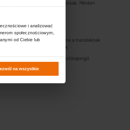
elyek számos helyzetben hasznosak. Minden
ołecznościowe i analizować
artnerom społecznościowym,
tóipar világához
. Találhat benne a trendeknek
anymi od Ciebie lub
zerelésében ott kell lenniük
.
minőségű termékeink
minden autórajongó
ezwól na wszystkie
 megjelenített grafika alatt.