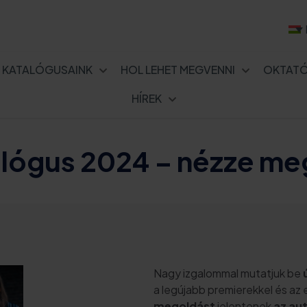
KATALÓGUSAINK
HOL LEHET MEGVENNI
OKTAT
HÍREK
lógus 2024 – nézze me
Nagy izgalommal mutatjuk be
a legújabb premierekkel és az 
megoldást
jelentenek
az au