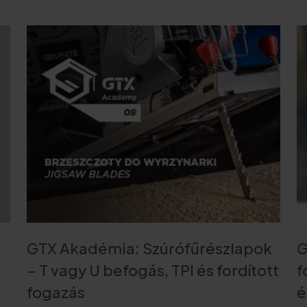
Fontos linkek
p. K.
Hírek
Katalógusaink
m
Adatvédelmi politika
GTX Akadémia: Szúrófűrészlapok
G
– T vagy U befogás, TPI és fordított
f
fogazás
é