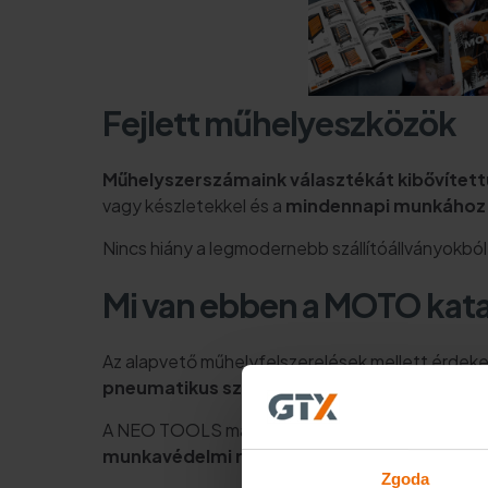
Fejlett műhelyeszközök
Műhelyszerszámaink választékát kibővített
vagy készletekkel és a
mindennapi munkához né
Nincs hiány a legmodernebb szállítóállványokból
Mi van ebben a MOTO kat
Az alapvető műhelyfelszerelések mellett érdeke
pneumatikus szerszámok és tartozékok
ter
A NEO TOOLS márka
világítástechnikai és a
munkavédelmi ruházatot
talál.
Zgoda