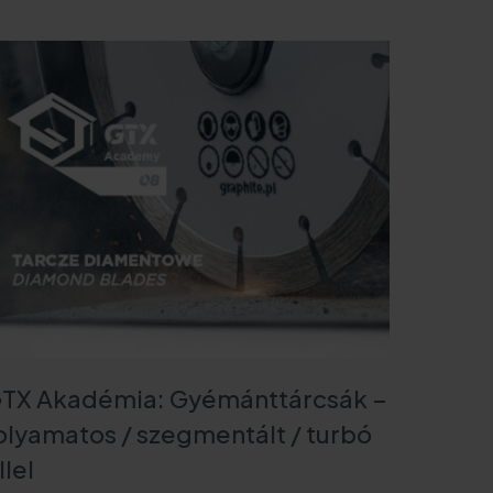
Oldalaink
Kapcsolat
Hol lehet megvenni
Szerviz
TX Akadémia: Gyémánttárcsák –
olyamatos / szegmentált / turbó
llel