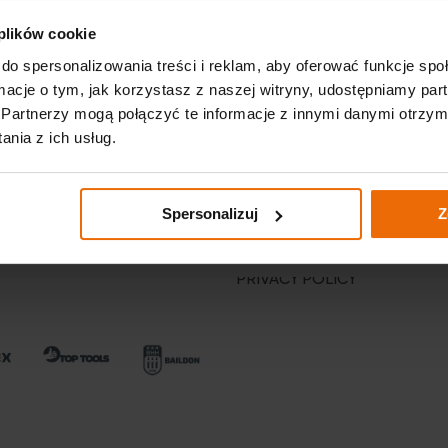
 plików cookie
do spersonalizowania treści i reklam, aby oferować funkcje sp
ormacje o tym, jak korzystasz z naszej witryny, udostępniamy p
Partnerzy mogą połączyć te informacje z innymi danymi otrzym
nia z ich usług.
Important links
p. K.
NEWS
Spersonalizuj
Z
CATALOGS
m
PRIVACY POLICY