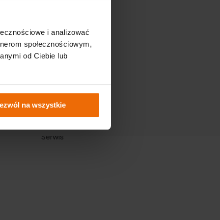
ołecznościowe i analizować
artnerom społecznościowym,
anymi od Ciebie lub
Our pages
Shop Fixero.com
ezwól na wszystkie
B2B zone
Serwis