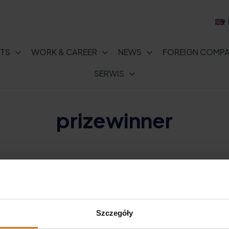
TS
WORK & CAREER
NEWS
FOREIGN COMPA
SERWIS
prizewinner
Szczegóły