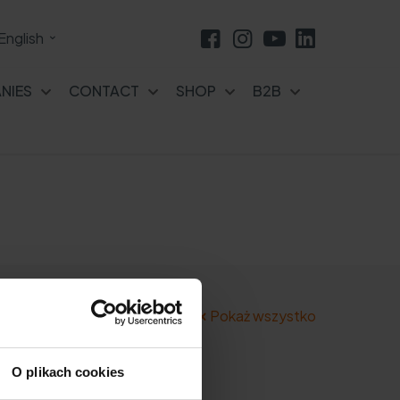
English
NIES
CONTACT
SHOP
B2B
Pokaż wszystko
O plikach cookies