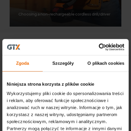
Choosing a non-rechargeable cordless drill/driver
Zgoda
Szczegóły
O plikach cookies
CENTRAL
Niniejsza strona korzysta z plików cookie
GTX Poland Sp. z o.o. Sp. K.
ul. Pograniczna 2/4
Wykorzystujemy pliki cookie do spersonalizowania treści
02-285 Warsaw
i reklam, aby oferować funkcje społecznościowe i
tel. +48 22 573 03 00
analizować ruch w naszej witrynie. Informacje o tym, jak
office@gtx-group.com
korzystasz z naszej witryny, udostępniamy partnerom
społecznościowym, reklamowym i analitycznym.
Partnerzy mogą połączyć te informacje z innymi danymi