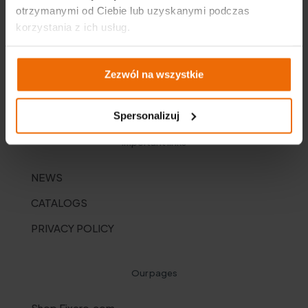
otrzymanymi od Ciebie lub uzyskanymi podczas
korzystania z ich usług.
Zezwól na wszystkie
Spersonalizuj
Important links
NEWS
CATALOGS
PRIVACY POLICY
Our pages
Shop Fixero.com