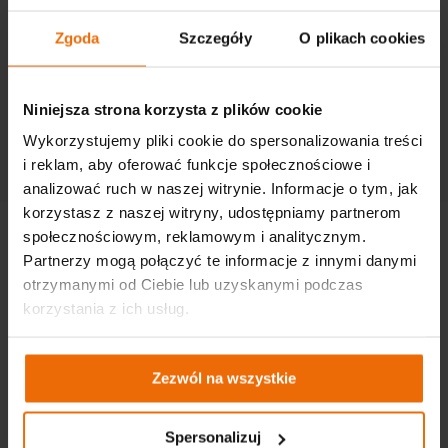
Zgoda
Szczegóły
O plikach cookies
Niniejsza strona korzysta z plików cookie
Przemek Szafranski talks about creating his own
collection of clothes.
Wykorzystujemy pliki cookie do spersonalizowania treści
i reklam, aby oferować funkcje społecznościowe i
analizować ruch w naszej witrynie. Informacje o tym, jak
korzystasz z naszej witryny, udostępniamy partnerom
społecznościowym, reklamowym i analitycznym.
Partnerzy mogą połączyć te informacje z innymi danymi
otrzymanymi od Ciebie lub uzyskanymi podczas
korzystania z ich usług.
CENTRAL
Zezwól na wszystkie
GTX Poland Sp. z o.o. Sp. K.
ul. Pograniczna 2/4
02-285 Warsaw
Spersonalizuj
tel. +48 22 573 03 00