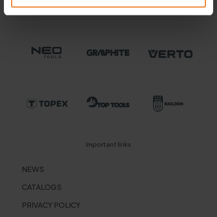
office@gtx-group.com
Important links
NEWS
CATALOGS
PRIVACY POLICY